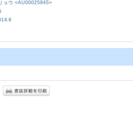
 リョウ <AU00025945>
6
4.6