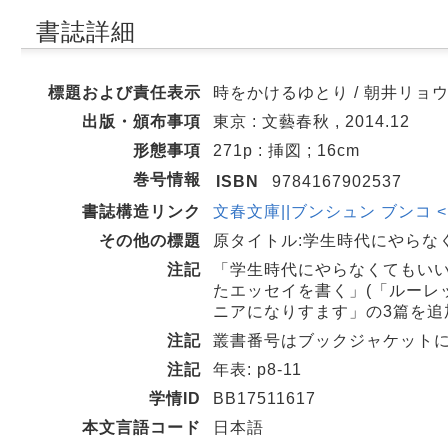
書誌詳細
標題および責任表示
時をかけるゆとり / 朝井リョウ
出版・頒布事項
東京 : 文藝春秋 , 2014.12
形態事項
271p : 挿図 ; 16cm
巻号情報
ISBN
9784167902537
書誌構造リンク
文春文庫||ブンシュン ブンコ <BB00
その他の標題
原タイトル:学生時代にやらなくて
注記
「学生時代にやらなくてもいい2
たエッセイを書く」(「ルーレ
ニアになりすます」の3篇を追
注記
叢書番号はブックジャケット
注記
年表: p8-11
学情ID
BB17511617
本文言語コード
日本語