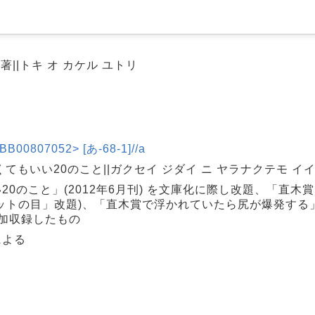
著||トキ オ カケル ユトリ
807052> [あ-68-1]//a
もいい20のこと||ガクセイ ジダイ ニ ヤラナクテモ イイ 
0のこと」(2012年6月刊) を文庫化に際し改題、「直木
ットの目」改題)、「直木賞で浮かれていたら尻が爆発する
加収録したもの
による