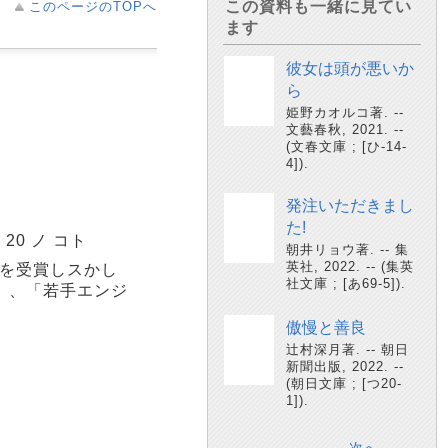
この資料も一緒に見てい
このページのTOPへ
ます
彼女は頭が悪いか
ら
姫野カオルコ著. --
文藝春秋, 2021. --
(文春文庫 ; [ひ-14-
4]).
発注いただきまし
た!
20 ノ コト
朝井リョウ著. -- 集
英社, 2022. -- (集英
賞を受賞しスかし
社文庫 ; [あ69-5]).
」、「若手エンジ
傲慢と善良
辻村深月著. -- 朝日
新聞出版, 2022. --
(朝日文庫 ; [つ20-
1]).