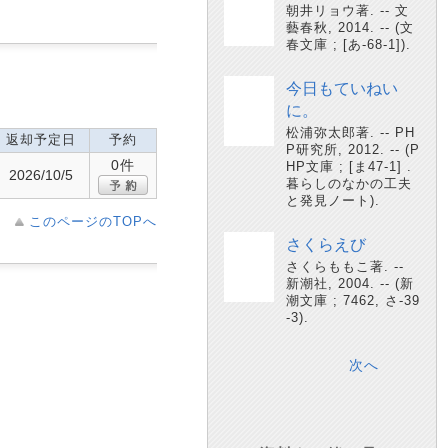
朝井リョウ著. -- 文
藝春秋, 2014. -- (文
春文庫 ; [あ-68-1]).
今日もていねい
に。
松浦弥太郎著. -- PH
返却予定日
予約
P研究所, 2012. -- (P
0件
HP文庫 ; [ま47-1] .
2026/10/5
暮らしのなかの工夫
と発見ノート).
このページのTOPへ
さくらえび
さくらももこ著. --
新潮社, 2004. -- (新
潮文庫 ; 7462, さ-39
-3).
次へ