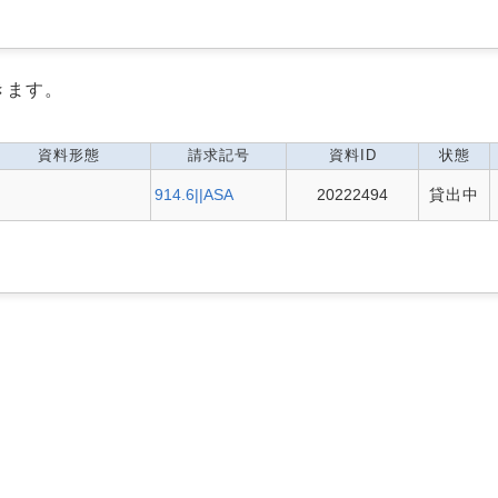
きます。
資料形態
請求記号
資料ID
状態
914.6||ASA
20222494
貸出中