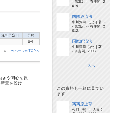
- 第3版. -- 有斐閣, 2
019.
国際経済法
中川淳司 [ほか] 著. -
- 第2版. -- 有斐閣, 2
012.
返却予定日
予約
国際経済法
0件
中川淳司 [ほか] 著. -
このページのTOPへ
- 有斐閣, 2003.
次へ
動きや関心を反
の新章を設け
この資料も一緒に見てい
ます
离离原上草
公刘 [著]. -- 人民文