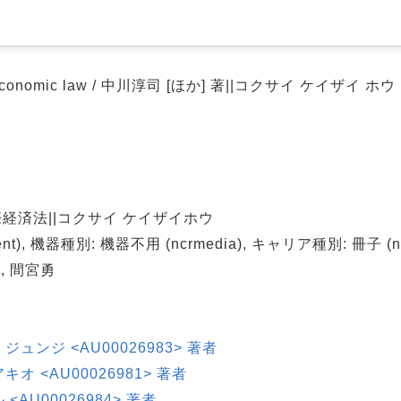
l economic law / 中川淳司 [ほか] 著||コクサイ ケイザイ ホウ
経済法||コクサイ ケイザイホウ
t), 機器種別: 機器不用 (ncrmedia), キャリア種別: 冊子 (ncrc
, 間宮勇
, ジュンジ <AU00026983> 著者
 アキオ <AU00026981> 著者
ル <AU00026984> 著者