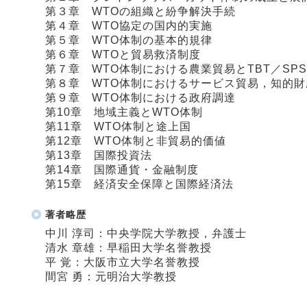
第３章 WTOの組織と紛争解決手続
第４章 WTO協定の国内的実施
第５章 WTO体制の基本的規律
第６章 WTOと貿易救済制度
第７章 WTO体制における農業貿易とTBT／SPS
第８章 WTO体制におけるサービス貿易，知的
第９章 WTO体制における政府調達
第10章 地域主義とWTO体制
第11章 WTO体制と途上国
第12章 WTO体制と非貿易的価値
第13章 国際投資法
第14章 国際通貨・金融制度
第15章 経済安全保障と国際経済法
著者略歴
中川 淳司：中央学院大学教授，弁護士
清水 章雄：早稲田大学名誉教授
平 覚：大阪市立大学名誉教授
間宮 勇：元明治大学教授