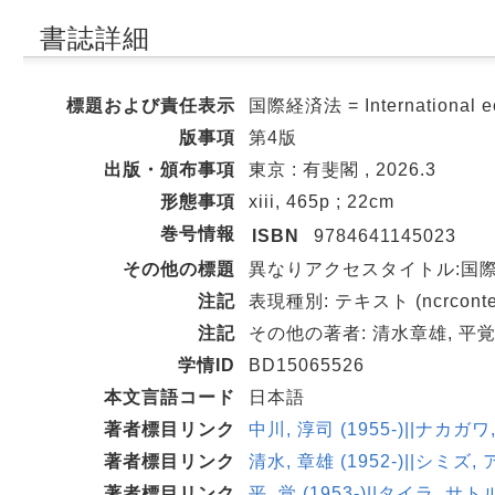
書誌詳細
標題および責任表示
国際経済法 = Internationa
版事項
第4版
出版・頒布事項
東京 : 有斐閣 , 2026.3
形態事項
xiii, 465p ; 22cm
巻号情報
ISBN
9784641145023
その他の標題
異なりアクセスタイトル:国際
注記
表現種別: テキスト (ncrconten
注記
その他の著者: 清水章雄, 平覚
学情ID
BD15065526
本文言語コード
日本語
著者標目リンク
中川, 淳司 (1955-)||ナカガワ
著者標目リンク
清水, 章雄 (1952-)||シミズ,
著者標目リンク
平, 覚 (1953-)||タイラ, サト