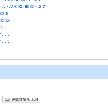
イサム <AU00026982> 著者
3.6
33.6
1
イホウ
イホウ