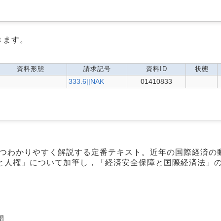
きます。
資料形態
請求記号
資料ID
状態
333.6||NAK
01410833
かつわかりやすく解説する定番テキスト。近年の国際経済の
と人権」について加筆し，「経済安全保障と国際経済法」
開