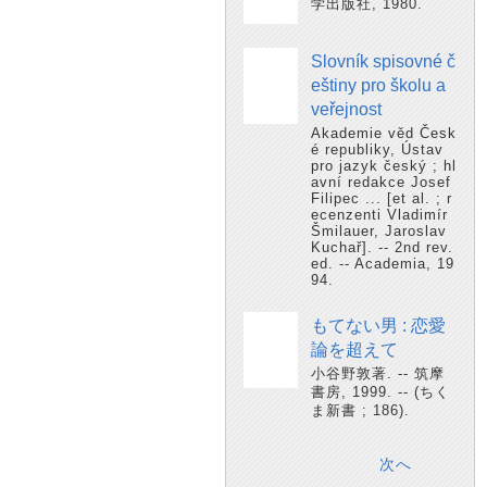
学出版社, 1980.
Slovník spisovné č
eštiny pro školu a
veřejnost
Akademie věd Česk
é republiky, Ústav
pro jazyk český ; hl
avní redakce Josef
Filipec ... [et al. ; r
ecenzenti Vladimír
Šmilauer, Jaroslav
Kuchař]. -- 2nd rev.
ed. -- Academia, 19
94.
もてない男 : 恋愛
論を超えて
小谷野敦著. -- 筑摩
書房, 1999. -- (ちく
ま新書 ; 186).
次へ