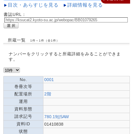
目次・あらすじを見る
詳細情報を見る
書誌URL：
所蔵一覧
1件～1件（全1件）
ナンバーをクリックすると所蔵詳細をみることができま
す。
No.
0001
巻冊次等
配置場所
2階
運用
資料形態
請求記号
780.19||SAW
資料ID
01410838
状態