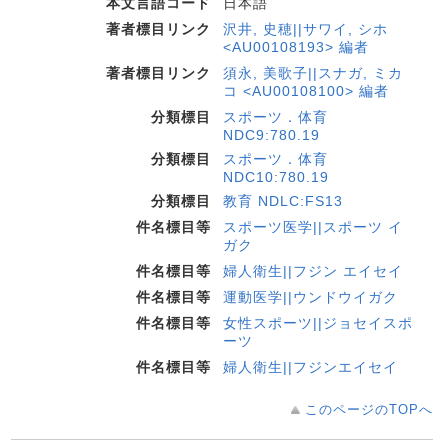
本文言語コード
日本語
著者標目リンク
沢井, 史穂||サワイ, シホ
<AU00108193> 編者
著者標目リンク
須永, 美歌子||スナガ, ミカ
コ <AU00108100> 編者
分類標目
スポーツ．体育
NDC9:780.19
分類標目
スポーツ．体育
NDC10:780.19
分類標目
教育 NDLC:FS13
件名標目等
スポーツ医学||スポーツ イ
ガク
件名標目等
婦人衛生||フジン エイセイ
件名標目等
運動医学||ウンドウイガク
件名標目等
女性スポーツ||ジョセイスポ
ーツ
件名標目等
婦人衛生||フジンエイセイ
このページのTOPへ