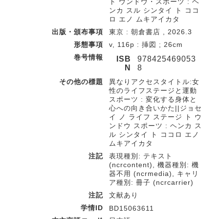
ト ウンドウ・スポーツ : ヘ
ンカ スル シンタイ ト ココ
ロ エノ ムキアイカタ
出版・頒布事項
東京 : 朝倉書店 , 2026.3
形態事項
v, 116p : 挿図 ; 26cm
巻号情報
ISB
978425469053
N
8
その他の標題
異なりアクセスタイトル:女
性のライフステージと運動
スポーツ : 変化する身体と
心への向き合いかた||ジョセ
イ ノ ライフ ステージ ト ウ
ンドウ スポーツ : ヘンカ ス
ル シンタイ ト ココロ エノ
ムキアイカタ
注記
表現種別: テキスト
(ncrcontent), 機器種別: 機
器不用 (ncrmedia), キャリ
ア種別: 冊子 (ncrcarrier)
注記
文献あり
学情ID
BD15063611