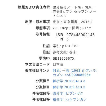
標題および責任表示
微分積分ノート術 / 阿原一
志著||ビブン セキブン ノー
トジュツ
出版・頒布事項
東京 : 東京図書 , 2013.1
形態事項
xvi, 182p : 挿図 ; 21cm
巻号情報
ISB
978448902146
N
6
注記
索引: p181-182
注記
参考文献: 巻末
学情ID
BB1160557X
本文言語コード
日本語
著者標目リンク
阿原, 一志 (1963-)||アハラ,
カズシ <AU00008698>
分類標目
解析学 NDC8:413.3
分類標目
解析学 NDC9:413.3
件名標目等
微分学||ビブンガク
件名標目等
積分学||セキブンガク