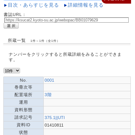
目次・あらすじを見る
詳細情報を見る
書誌URL：
所蔵一覧
1件～1件（全1件）
ナンバーをクリックすると所蔵詳細をみることができま
す。
No.
0001
巻冊次等
配置場所
3階
運用
資料形態
請求記号
375.1||UTI
資料ID
01410811
状態