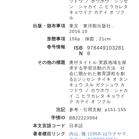
ツドウ ノ ホウホウ : ジッセ
ン : シャカイ ニ ヒラカレタ
キョウイク カテイ オ ツク
ル
出版・頒布事項
東京 : 東洋館出版社 ,
2016.10
形態事項
156p : 挿図 ; 21cm
巻号情報
ISB
978449103281
N
8
その他の標題
奥付タイトル:実践地域を探
求する学習活動の方法 : 社
会に開かれた教育課程を創
る||ジッセン チイキ オ タン
キュウ スル ガクシュウ カ
ツドウ ノ ホウホウ : シャカ
イ ニ ヒラカレタ キョウイ
ク カテイ オ ツクル
注記
参考・引用文献: p151-155
学情ID
BB22223994
本文言語コード
日本語
著者標目リンク
内山, 隆 (1958-)||ウチヤマ,