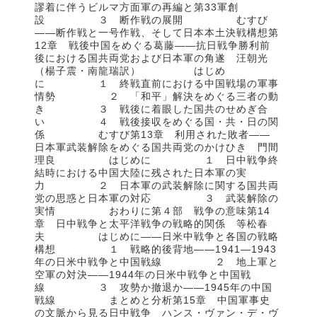
謬着に伴うビルマ方面軍の再編と第33軍創
設 ３ 断作戦の展開 むすび
——断作戦と一号作戦、そして日本本土決戦構想第
12章 戦後中国をめぐる葛藤——抗日戦争勝利前
後における国共両党および日本軍の角遂 汪朝光
（楊子震・南龍瑞訳） はじめ
に １ 終戦直前における中国戦場の軍事
情勢 ２ 「和平」解決をめぐる三者の動
き ３ 戦後に着眼した国共のせめぎ合
い ４ 戦後接収をめぐる国・共・日の関
係 むすび第13章 利用された敗者——
日本軍武装解除をめぐる国共両党のかけひき 門間
理良 はじめに １ 日中戦争終
結時における中国大陸に残された日本軍の実
力 ２ 日本軍の武装解除に関する国共両
党の思惑と日本軍の対応 ３ 武装解除の
実情 おわりに第４部 戦争の意味第14
章 日中戦争と太平洋戦争の戦略的関係 等松春
夫 はじめに——日米中戦争と各国の戦略
構想 １ 戦略的後背地——1941—1943
年の日米中戦争と中国戦線 ２ 地上軍と
空軍の対決——1944年の日米中戦争と中国戦
線 ３ 攻勢か撤退か——1945年の中国
戦線 まとめと分析第15章 中国軍事史
の文脈から見る日中戦争 ハンス・ヴァン・デ・ヴ