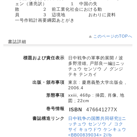
ェン（潘亮訳） １ 中国の失
敗 ２ 前工業化社会における動
員 ３ 辺境地 おわりに資料
一号作戦計画要綱図あとがき
このページのTOPへ
書誌詳細
標題および責任表示
日中戦争の軍事的展開 / 波
多野澄雄, 戸部良一編||ニッ
チュウ センソウ ノ グンジ
テキ テンカイ
出版・頒布事項
東京 : 慶應義塾大学出版会 ,
2006.4
形態事項
xxiii, 468p : 挿図, 肖像, 地
図 ; 22cm
巻号情報
ISBN
476641277X
書誌構造リンク
日中戦争の国際共同研究||ニ
ッチュウ センソウ ノ コク
サイ キョウドウ ケンキュウ
<BB00839034> 2//b