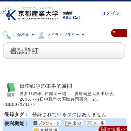
ログイン
≡
目録検索 ▼
マイライブラリー ▼
書誌詳細
日中戦争の軍事的展開
波多野澄雄, 戸部良一編. -- 慶應義塾大学出版会,
2006. -- (日中戦争の国際共同研究 ; 2).
<BB00727117>
登録タグ：
登録されているタグはありません
便利機能：
関連情報<<