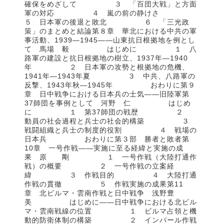
確保をめざして ３ 「百団大戦」と方面
軍の対応 ４ 嵐の前の静けさ
５ 日本軍の後退と敗北 ６ 「三光政
策」のまとめと結論第８章 華北における中共の軍
事活動、1939—1945——山東抗日根拠地を例とし
て 馬場 毅 はじめに １ 八
路軍の建設と抗日根拠地の樹立、1937年—1940
年 ２ 日本軍の攻勢と根拠地の危機、
1941年—1943年夏 ３ 中共、八路軍の
反撃、1943年秋—1945年 おわりに第９
章 日中戦争における日本兵の士気——旧陸軍第
37師団を事例として 河野 仁 はじめ
に １ 第37師団の戦歴 ２
動員の社会過程と兵士の社会的構築 ３
戦闘組織と兵士の制度的役割 ４ 戦場の
日本兵 おわりに第３部 勝者と敗者第
10章 一号作戦——実施に至る経緯と実施の成
果 原 剛 １ 一号作戦（大陸打通作
戦）の概要 ２ 一号作戦の立案経
緯 ３ 作戦目的 ４ 大陸打通
作戦の貫徹 ５ 作戦実施の成果第11
章 北ビルマ・雲南作戦と日中戦争 浅野豊
美 はじめに——日中戦争における北ビル
マ・雲南戦線の位置 １ ビルマ占領と機
動的防衛体制の構築 ２ インパール作戦