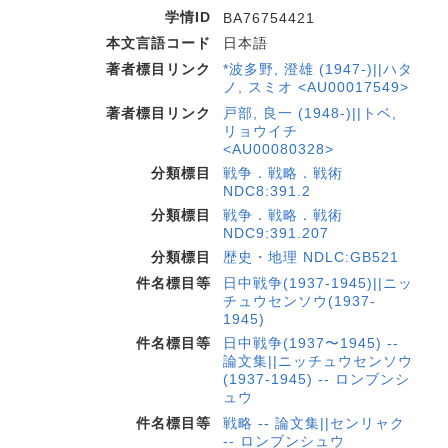
学情ID
BA76754421
本文言語コード
日本語
著者標目リンク
*波多野, 澄雄 (1947-)||ハタ
ノ, スミオ <AU00017549>
著者標目リンク
戸部, 良一 (1948-)||トベ,
リョウイチ
<AU00080328>
分類標目
戦争．戦略．戦術
NDC8:391.2
分類標目
戦争．戦略．戦術
NDC9:391.207
分類標目
歴史・地理 NDLC:GB521
件名標目等
日中戦争(1937-1945)||ニッ
チュウセンソウ(1937-
1945)
件名標目等
日中戦争(1937〜1945) --
論文集||ニッチュウセンソウ
(1937-1945) -- ロンブンシ
ュウ
件名標目等
戦略 -- 論文集||センリャク
-- ロンブンシュウ