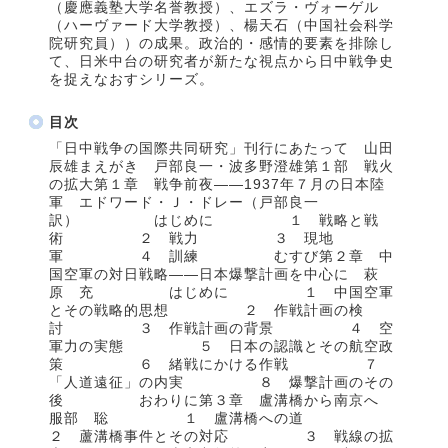
（慶應義塾大学名誉教授）、エズラ・ヴォーゲル
（ハーヴァード大学教授）、楊天石（中国社会科学
院研究員））の成果。政治的・感情的要素を排除し
て、日米中台の研究者が新たな視点から日中戦争史
を捉えなおすシリーズ。
目次
「日中戦争の国際共同研究」刊行にあたって 山田
辰雄まえがき 戸部良一・波多野澄雄第１部 戦火
の拡大第１章 戦争前夜——1937年７月の日本陸
軍 エドワード・Ｊ・ドレー（戸部良一
訳） はじめに １ 戦略と戦
術 ２ 戦力 ３ 現地
軍 ４ 訓練 むすび第２章 中
国空軍の対日戦略——日本爆撃計画を中心に 萩
原 充 はじめに １ 中国空軍
とその戦略的思想 ２ 作戦計画の検
討 ３ 作戦計画の背景 ４ 空
軍力の実態 ５ 日本の認識とその航空政
策 ６ 緒戦にかける作戦 ７
「人道遠征」の内実 ８ 爆撃計画のその
後 おわりに第３章 盧溝橋から南京へ
服部 聡 １ 盧溝橋への道
２ 蘆溝橋事件とその対応 ３ 戦線の拡