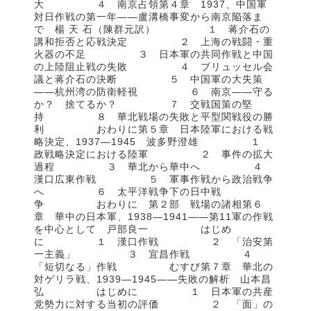
大 ４ 南京占領第４章 1937、中国軍
対日作戦の第一年——盧溝橋事変から南京陥落ま
で 楊 天 石（陳群元訳） １ 蒋介石の
講和拒否と応戦決定 ２ 上海の戦闘・重
火器の不足 ３ 日本軍の共同作戦と中国
の上陸阻止戦の失敗 ４ ブリュッセル会
議と蒋介石の決断 ５ 中国軍の大失策
——杭州湾の防衛軽視 ６ 南京——守る
か？ 捨てるか？ ７ 交戦国策の堅
持 ８ 華北戦場の失敗と平型関戦役の勝
利 おわりに第５章 日本陸軍における戦
略決定、1937—1945 波多野澄雄 １
政戦略決定における陸軍 ２ 事件の拡大
過程 ３ 華北から華中へ ４
漢口広東作戦 ５ 軍事作戦から政治戦争
へ ６ 太平洋戦争下の日中戦
争 おわりに 第２部 戦場の諸相第６
章 華中の日本軍、1938—1941——第11軍の作戦
を中心として 戸部良一 はじめ
に １ 漢口作戦 ２ 「治安第
一主義」 ３ 宜昌作戦 ４
「短切なる」作戦 むすび第７章 華北の
対ゲリラ戦、1939—1945——失敗の解析 山本昌
弘 はじめに １ 日本軍の共産
党勢力に対する当初の評価 ２ 「面」の