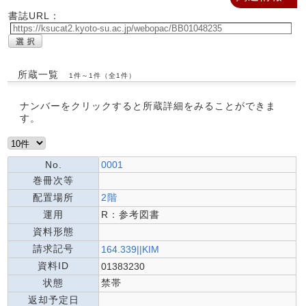
書誌URL：
所蔵一覧
1件～1件（全1件）
ナンバーをクリックすると所蔵詳細をみることができま
す。
No.
0001
巻冊次等
配置場所
2階
運用
R：参考図書
資料形態
請求記号
164.339||KIM
資料ID
01383230
状態
禁帯
返却予定日