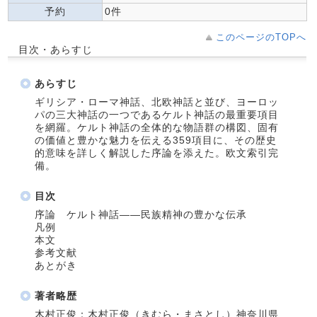
予約
0件
このページのTOPへ
目次・あらすじ
あらすじ
ギリシア・ローマ神話、北欧神話と並び、ヨーロッ
パの三大神話の一つであるケルト神話の最重要項目
を網羅。ケルト神話の全体的な物語群の構図、固有
の価値と豊かな魅力を伝える359項目に、その歴史
的意味を詳しく解説した序論を添えた。欧文索引完
備。
目次
序論 ケルト神話――民族精神の豊かな伝承
凡例
本文
参考文献
あとがき
著者略歴
木村正俊：木村正俊（きむら・まさとし）神奈川県