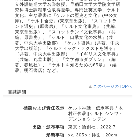
立外語短期大学名誉教授。早稲田大学大学院文学研
究科博士課程単位取得退学。専門は英文学、ケルト
文化。主な著書に『ケルトの歴史と文化』(中公文
庫)、『ケルト全史』(東京堂出版)、『スコットラ
ンド通史』(原書房)、『ケルト文化事典』（共編、
東京堂出版）、『スコットランド文化事典』（共
編、原書房）、『ケルト 口承文化の水脈』(共
著、中央大学出版部)、『ケルト復興』(共著、中央
大学出版部)、『ケルティック・テクストを巡る』
（共著、中央大学出版部）、『イギリス文化事典』
（共編、丸善出版）、『文学都市ダブリン』（編
著、春風社）、『ケルトを知るための65章』（編
著、明石書店）など。
このページのTOPへ
書誌詳細
標題および責任表示
ケルト神話・伝承事典 / 木
村正俊著||ケルト シンワ・
デンショウ ジテン
出版・頒布事項
東京 : 論創社 , 2022.7
形態事項
xx, 305p : 挿図 ; 20cm