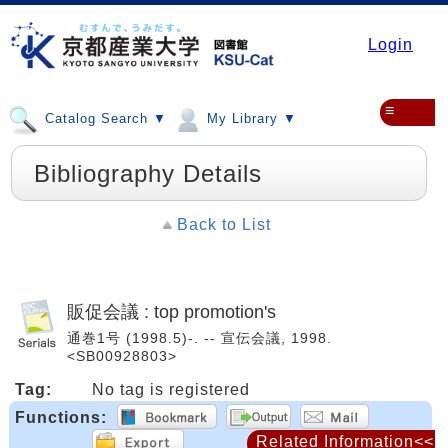
Login
≡
Catalog Search ▼
My Library ▼
Bibliography Details
Back to List
販促会議 : top promotion's
通巻1号 (1998.5)-. -- 宣伝会議, 1998.
<SB00928803>
Tag:
No tag is registered
Functions:
Related Information<<