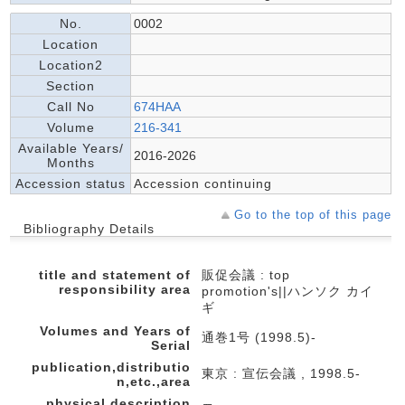
No.
0002
Location
Location2
Section
Call No
674HAA
Volume
216-341
Available Years/
2016-2026
Months
Accession status
Accession continuing
Go to the top of this page
Bibliography Details
title and statement of
販促会議 : top
responsibility area
promotion's||ハンソク カイ
ギ
Volumes and Years of
通巻1号 (1998.5)-
Serial
publication,distributio
東京 : 宣伝会議 , 1998.5-
n,etc.,area
physical description