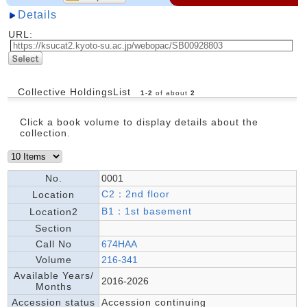
Details
URL:
Collective HoldingsList
1
-
2
of about
2
Click a book volume to display details about the
collection.
No.
0001
C2：2nd floor
Location
B1：1st basement
Location2
Section
Call No
674HAA
Volume
216-341
Available Years/
2016-2026
Months
Accession status
Accession continuing