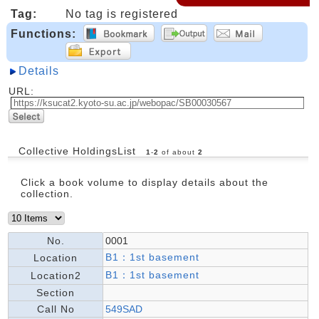
Tag:
No tag is registered
Functions:
Details
URL:
Collective HoldingsList
1
-
2
of about
2
Click a book volume to display details about the
collection.
No.
0001
B1：1st basement
Location
B1：1st basement
Location2
Section
Call No
549SAD