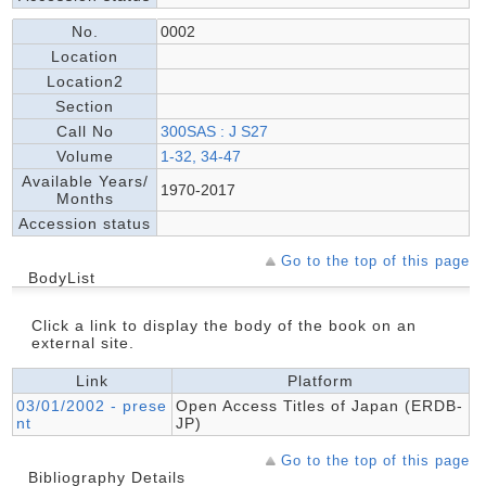
No.
0002
Location
Location2
Section
Call No
300SAS : J S27
Volume
1-32, 34-47
Available Years/
1970-2017
Months
Accession status
Go to the top of this page
BodyList
Click a link to display the body of the book on an
external site.
Link
Platform
03/01/2002 - prese
Open Access Titles of Japan (ERDB-
nt
JP)
Go to the top of this page
Bibliography Details