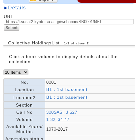
Details
URL:
Collective HoldingsList
1
-
2
of about
2
Click a book volume to display details about the
collection.
No.
0001
B1：1st basement
Location
B1：1st basement
Location2
Section
Call No
300SAS : J S27
Volume
1-32, 34-47
Available Years/
1970-2017
Months
Accession status