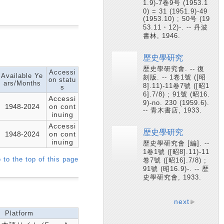
1.9)-7巻9号 (1953.1
0) = 31 (1951.9)-49
(1953.10) ; 50号 (19
53.11・12)-. -- 丹波
書林, 1946.
歴史學研究
歴史學研究會. -- 復
Accessi
Available Ye
刻版. -- 1卷1號 ([昭
on statu
ars/Months
8].11)-11卷7號 ([昭1
s
6].7/8) ; 91號 (昭16.
Accessi
9)-no. 230 (1959.6).
1948-2024
on cont
-- 青木書店, 1933.
inuing
Accessi
歴史學研究
1948-2024
on cont
inuing
歴史學研究會 [編]. --
1卷1號 ([昭8].11)-11
 to the top of this page
卷7號 ([昭16].7/8) ;
91號 (昭16.9)-. -- 歴
史學研究會, 1933.
next
Platform