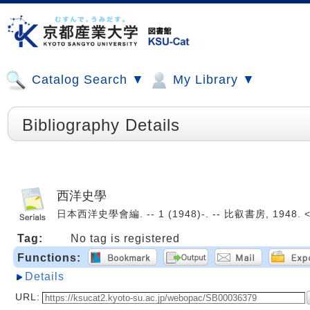
Catalog Search ▼
My Library ▼
Bibliography Details
西洋史學
日本西洋史學會編. -- 1 (1948)-. -- 比叡書房, 1948. 
Tag:
No tag is registered
Functions:
Details
URL: