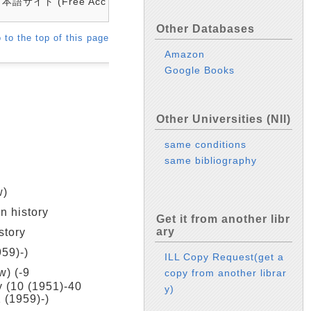
日本語サイト (Free Acc
Other Databases
 to the top of this page
Amazon
Google Books
Other Universities (NII)
same conditions
same bibliography
w)
 history
Get it from another libr
ary
tory
9)-)
ILL Copy Request(get a
) (-9
copy from another librar
y (10 (1951)-40
y)
 (1959)-)