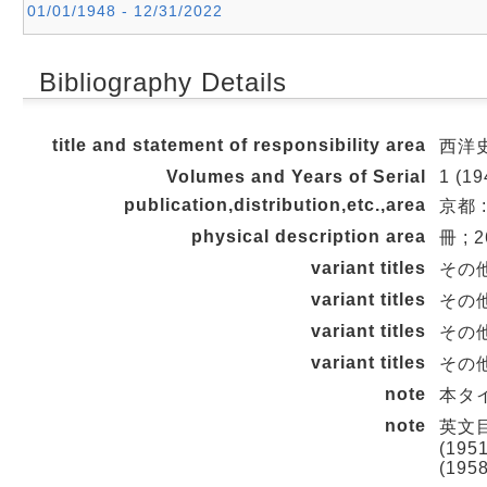
01/01/1948 - 12/31/2022
Bibliography Details
title and statement of responsibility area
西洋史
Volumes and Years of Serial
1 (19
publication,distribution,etc.,area
京都 :
physical description area
冊 ; 
variant titles
その
variant titles
その他の
variant titles
その他の
variant titles
その他の
note
本タイ
note
英文目次
(1951
(1958