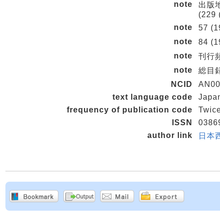
note
出版地
(229 
note
57 (
note
84 
note
刊行頻度
note
総目
NCID
AN00
text language code
Japa
frequency of publication code
Twice
ISSN
0386
author link
日本西