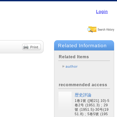
Login
Related Information
Related Items
author
recommended access
歴史評論
1卷1號 ([昭21].10)-5
卷2号 (1951.3) ; 29
號 (1951.5)-30号(19
51.8) ; 5卷5號 (195