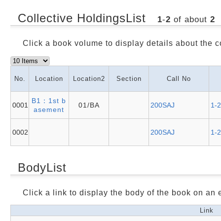
Collective HoldingsList
1
-
2
of about
2
Click a book volume to display details about the c
No.
Location
Location2
Section
Call No
B1：1st b
0001
01/BA
200SAJ
1-2
asement
0002
200SAJ
1-2
BodyList
Click a link to display the body of the book on an e
Link