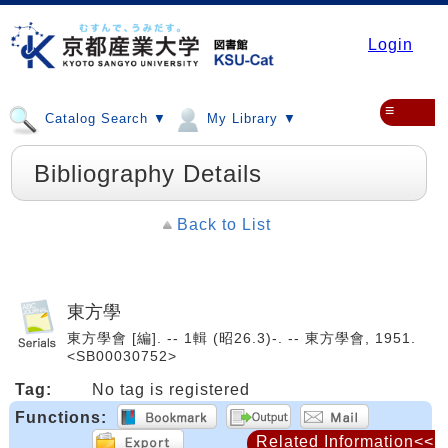
Login
≡
Catalog Search ▼
My Library ▼
Bibliography Details
Back to List
東方學
東方學會 [編]. -- 1輯 (昭26.3)-. -- 東方學會, 1951.
<SB00030752>
Tag:
No tag is registered
Functions:
Related Information<<