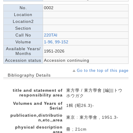
No.
0002
Location
Location2
Section
Call No
220TAI
Volume
1-96, 99-152
Available Years/
1951-2026
Months
Accession status
Accession continuing
Go to the top of this page
Bibliography Details
title and statement of
東方學 / 東方學會 [編]||トウ
responsibility area
ホウガク
Volumes and Years of
1輯 (昭26.3)-
Serial
publication,distributio
東京 : 東方學會 , 1951.3-
n,etc.,area
physical description
冊 ; 21cm
area