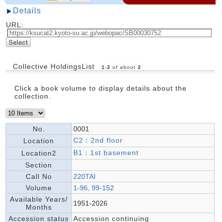
Details
URL:
Collective HoldingsList
1
-
2
of about
2
Click a book volume to display details about the
collection.
No.
0001
C2：2nd floor
Location
B1：1st basement
Location2
Section
Call No
220TAI
Volume
1-96, 99-152
Available Years/
1951-2026
Months
Accession status
Accession continuing