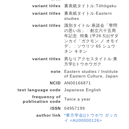
variant titles
裏表紙タイトル:Tōhōgaku
variant titles
裏表紙タイトル:Eastern
studies
variant titles
識別タイトル:座談会「學問
の思い出」 : 創立六十五周
年記念. 特集 (平26.5)||ザダ
ンカイ「ガクモン ノ オモイ
デ」 : ソウリツ 65 シュウ
ネン キネン
variant titles
異なりアクセスタイトル:東
方学||トウホウガク
note
Eastern studies / Institute
of Eastern Culture, Japan
NCID
AN00166871
text language code
Japanese English
frequency of
Twice a year
publication code
ISSN
04957199
author link
*東方学会||トウホウ ガッカ
イ <AU00000126>