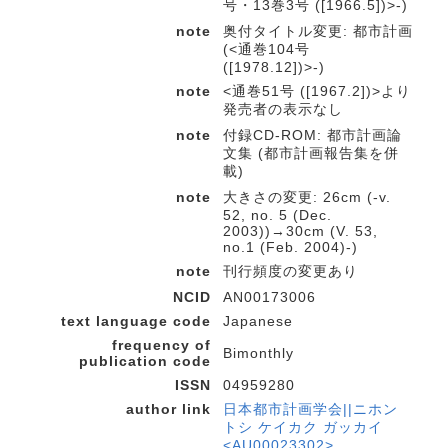
号・13巻3号 ([1966.5])>-)
note
奥付タイトル変更: 都市計画
(<通巻104号
([1978.12])>-)
note
<通巻51号 ([1967.2])>より
発売者の表示なし
note
付録CD-ROM: 都市計画論
文集 (都市計画報告集を併
載)
note
大きさの変更: 26cm (-v.
52, no. 5 (Dec.
2003))→30cm (V. 53,
no.1 (Feb. 2004)-)
note
刊行頻度の変更あり
NCID
AN00173006
text language code
Japanese
frequency of
Bimonthly
publication code
ISSN
04959280
author link
日本都市計画学会||ニホン
トシ ケイカク ガッカイ
<AU00023302>