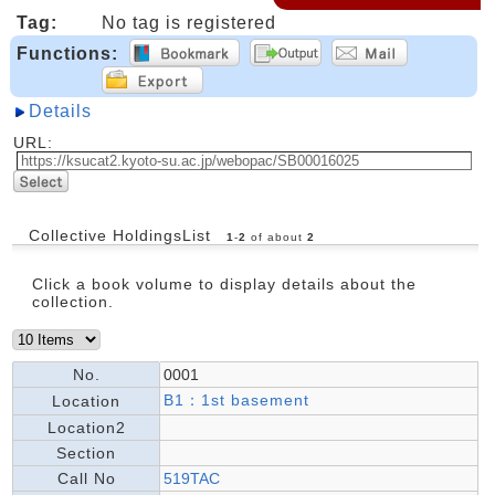
Tag:
No tag is registered
Functions:
Details
URL:
Collective HoldingsList
1
-
2
of about
2
Click a book volume to display details about the
collection.
No.
0001
B1：1st basement
Location
Location2
Section
Call No
519TAC