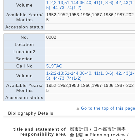
1-2;2-13;51-144;36-40, 41(1, 3-6), 42, 43(1-
Volume
5), 44-73, 74(1-2)
Available Years/
1952-1952;1953-1966;1967-1986;1987-202
Months
5
Accession status
No.
0002
Location
Location2
Section
Call No
519TAC
1-2;2-13;51-144;36-40, 41(1, 3-6), 42, 43(1-
Volume
5), 44-73, 74(1-2)
Available Years/
1952-1952;1953-1966;1967-1986;1987-202
Months
5
Accession status
Go to the top of this page
Bibliography Details
title and statement of
都市計画 / 日本都市計画學
responsibility area
会 [編] = Planning review /