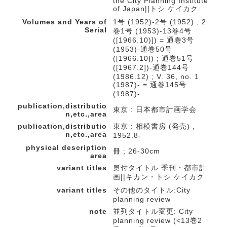
the City Planning Institute
of Japan||トシ ケイカク
Volumes and Years of
1号 (1952)-2号 (1952) ; 2
Serial
巻1号 (1953)-13巻4号
([1966.10)]) = 通巻3号
(1953)-通巻50号
([1966.10]) ; 通巻51号
([1967.2])-通巻144号
(1986.12) ; V. 36, no. 1
(1987)- = 通巻145号
(1987)-
publication,distributio
東京 : 日本都市計画学会
n,etc.,area
publication,distributio
東京 : 相模書房 (発売) ,
n,etc.,area
1952.8-
physical description
冊 ; 26-30cm
area
variant titles
奥付タイトル:季刊・都市計
画||キカン・トシ ケイカク
variant titles
その他のタイトル:City
planning review
note
並列タイトル変更: City
planning review (<13巻2