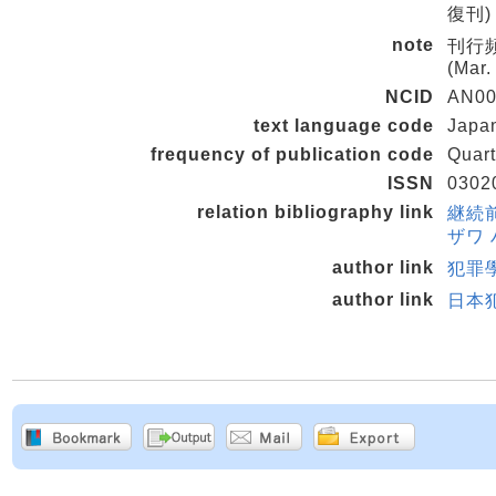
復刊)
note
刊行頻
(Mar.
NCID
AN00
text language code
Japa
frequency of publication code
Quart
ISSN
0302
relation bibliography link
継続前誌
ザワ 
author link
犯罪學
author link
日本犯