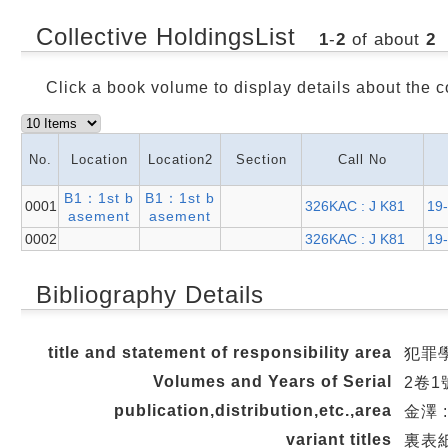
Collective HoldingsList
1
-
2
of about
2
Click a book volume to display details about the c
No.
Location
Location2
Section
Call No
B1：1st b
B1：1st b
0001
326KAC : J K81
19
asement
asement
0002
326KAC : J K81
19
Bibliography Details
title and statement of responsibility area
犯罪
Volumes and Years of Serial
2卷1號
publication,distribution,etc.,area
金澤 
variant titles
裏表紙タ