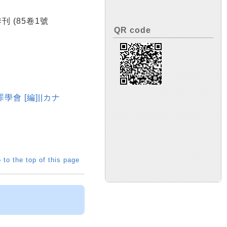
季刊 (85卷1號
QR code
犯罪學會 [編]||カナ
 to the top of this page