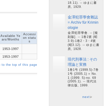
18.11). -- ゆまに書
房, 1929.
金澤犯罪學會雜誌
= Archiv für Krimin
ologie
金澤犯罪學會. -- [複
Accessi
Available Ye
刻版]. -- 1卷1號 (昭
on statu
ars/Months
3.9)-1卷2・3・4號
s
(昭3.12). -- ゆまに書
1953-1997
房, 1928.
1953-1997
現代刑事法 : その
理論と実務
 to the top of this page
1巻1号 (1999.5)-7巻
1号 (2005.1) = No.
1 (1999. 5)-no. 69
(2005.1). -- 現代法
律出版, 1999.
next