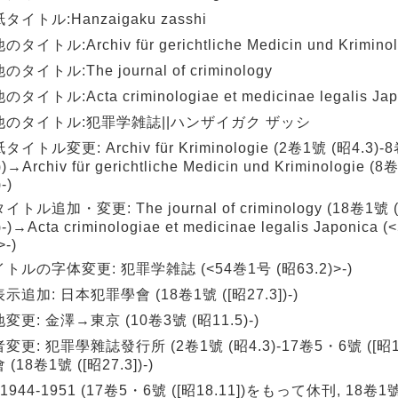
タイトル:Hanzaigaku zasshi
タイトル:Archiv für gerichtliche Medicin und Kriminol
タイトル:The journal of criminology
タイトル:Acta criminologiae et medicinae legalis Jap
他のタイトル:犯罪学雑誌||ハンザイガク ザッシ
イトル変更: Archiv für Kriminologie (2卷1號 (昭4.3)-8
)→Archiv für gerichtliche Medicin und Kriminologie (
-)
トル追加・変更: The journal of criminology (18卷1號 
)-)→Acta criminologiae et medicinae legalis Japonica
>-)
トルの字体変更: 犯罪学雑誌 (<54巻1号 (昭63.2)>-)
示追加: 日本犯罪學會 (18卷1號 ([昭27.3])-)
変更: 金澤→東京 (10卷3號 (昭11.5)-)
変更: 犯罪學雜誌發行所 (2卷1號 (昭4.3)-17卷5・6號 ([昭1
(18卷1號 ([昭27.3])-)
1944-1951 (17卷5・6號 ([昭18.11])をもって休刊, 18卷1號