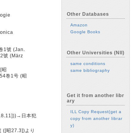
Other Databases
ogie
Amazon
Google Books
onica
卷1號 (Jan.
Other Universities (NII)
8卷2號 (März
same conditions
([昭
same bibliography
 (<54巻1号 (昭
Get it from another libr
ary
ILL Copy Request(get a
8.11]))→日本犯
copy from another librar
y)
 ([昭27.3])より