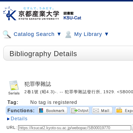
Catalog Search ▼
My Library ▼
Bibliography Details
犯罪學雜誌
2卷1號 (昭4.3)-. -- 犯罪學雜誌發行所, 1929. <SB000
Tag:
No tag is registered
Functions:
Details
URL: