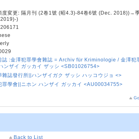
度変更: 隔月刊 (2卷1號 (昭4.3)-84卷6號 (Dec. 2018))→
 2019)-)
206171
nese
erly
0029
 :金澤犯罪學會雜誌 = Archiv für Kriminologie / 金澤
ハンザイ ガッカイ ザッシ <SB01026754>
雜誌發行所||ハンザイガク ザッシ ハッコウジョ <>
罪學會||ニホン ハンザイ ガッカイ <AU00034755>
Go
Back to List