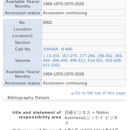
Available Years/
1969-1970;1970-2026
Months
Accession status
Accession continuing
No.
0002
Location
Location2
Section
Call No
336NAA : B N45
1;13-155, 157-275, 277-294, 296-452, 455-
Volume
484, 486-493, 496-512, 514-551, 553-609,
611-2351
Available Years/
1969-1970;1970-2026
Months
Accession status
Accession continuing
Go to the top of this page
Bibliography Details
title and statement of
日経ビジネス = Nikkei
responsibility area
business||ニッケイ ビジネ
ス