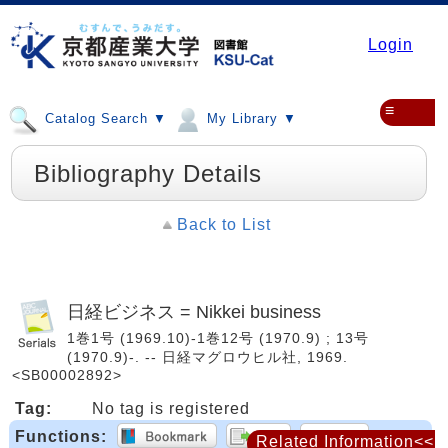
Login
≡
Catalog Search ▼
My Library ▼
Bibliography Details
Back to List
日経ビジネス = Nikkei business
1巻1号 (1969.10)-1巻12号 (1970.9) ; 13号
(1970.9)-. -- 日経マグロウヒル社, 1969.
<SB00002892>
Tag:
No tag is registered
Functions:
Related Information<<