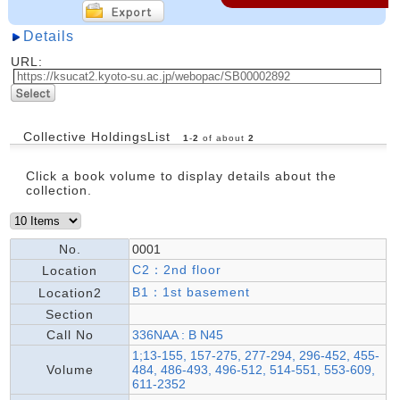
Details
URL:
Collective HoldingsList
1
-
2
of about
2
Click a book volume to display details about the
collection.
No.
0001
C2：2nd floor
Location
B1：1st basement
Location2
Section
Call No
336NAA : B N45
1;13-155, 157-275, 277-294, 296-452, 455-
Volume
484, 486-493, 496-512, 514-551, 553-609,
611-2352