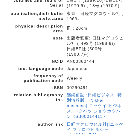
Volumes and Years of
1巻1号 (1969.10)-1巻12号
Serial
(1970.9) ; 13号 (1970.9)-
publication,distributio
東京 : 日経マグロウヒル社 ,
n,etc.,area
1969-
physical description
冊 ; 28cm
area
note
出版者変更: 日経マグロウヒ
ル社 (-499号 (1988.6))→
日経BP社 (500号
(1988.7)-)
NCID
AN00360444
text language code
Japanese
frequency of
Weekly
publication code
ISSN
00290491
relation bibliography
継続前誌 :日経ビジネス. 特
link
別情報版 = Nikkei
business||ニッケイ ビジネ
ス. トクベツ ジョウホウバ
ン <SB00014411>
author link
日経マグロウヒル社||ニッケ
イ マグロウヒルシャ