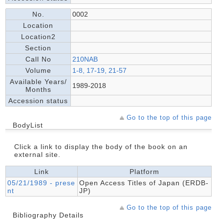
No.
0002
Location
Location2
Section
Call No
210NAB
Volume
1-8, 17-19, 21-57
Available Years/
1989-2018
Months
Accession status
Go to the top of this page
BodyList
Click a link to display the body of the book on an
external site.
Link
Platform
05/21/1989 - prese
Open Access Titles of Japan (ERDB-
nt
JP)
Go to the top of this page
Bibliography Details