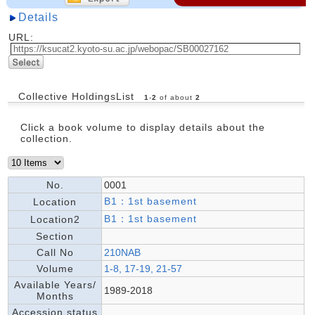
Details
URL:
Collective HoldingsList
1
-
2
of about
2
Click a book volume to display details about the
collection.
No.
0001
B1：1st basement
Location
B1：1st basement
Location2
Section
Call No
210NAB
Volume
1-8, 17-19, 21-57
Available Years/
1989-2018
Months
Accession status