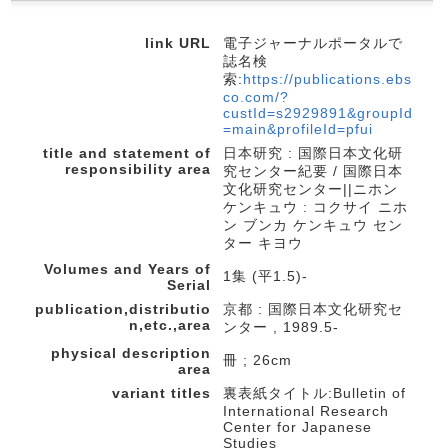
link URL
電子ジャーナルポータルで
誌名検
索:
https://publications.ebs
co.com/?
custId=s2929891&groupId
=main&profileId=pfui
title and statement of
日本研究 : 国際日本文化研
responsibility area
究センター紀要 / 国際日本
文化研究センター||ニホン
ケンキュウ : コクサイ ニホ
ン ブンカ ケンキュウ セン
ター キヨウ
Volumes and Years of
1集 (平1.5)-
Serial
publication,distributio
京都 : 国際日本文化研究セ
n,etc.,area
ンター , 1989.5-
physical description
冊 ; 26cm
area
variant titles
裏表紙タイトル:Bulletin of
International Research
Center for Japanese
Studies