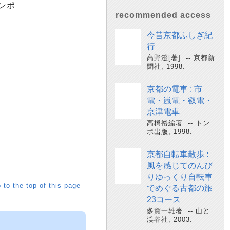
サンポ
recommended access
今昔京都ふしぎ紀
行
高野澄[著]. -- 京都新
聞社, 1998.
京都の電車 : 市
電・嵐電・叡電・
京津電車
高橋裕編著. -- トン
ボ出版, 1998.
京都自転車散歩 :
風を感じてのんび
りゆっくり自転車
 to the top of this page
でめぐる古都の旅
23コース
多賀一雄著. -- 山と
渓谷社, 2003.