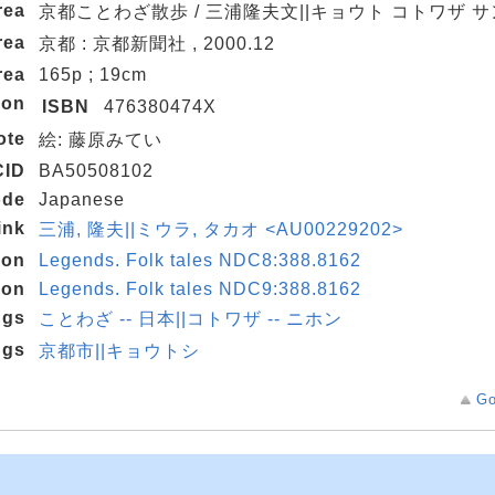
rea
京都ことわざ散歩 / 三浦隆夫文||キョウト コトワザ 
rea
京都 : 京都新聞社 , 2000.12
rea
165p ; 19cm
ion
ISBN
476380474X
ote
絵: 藤原みてい
CID
BA50508102
ode
Japanese
ink
三浦, 隆夫||ミウラ, タカオ <AU00229202>
ion
Legends. Folk tales NDC8:388.8162
ion
Legends. Folk tales NDC9:388.8162
ngs
ことわざ -- 日本||コトワザ -- ニホン
ngs
京都市||キョウトシ
Go