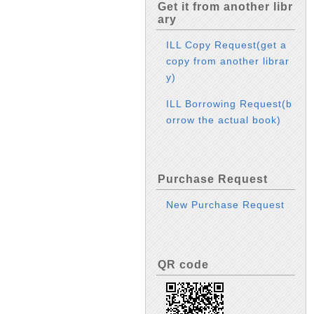
Get it from another libr
ary
ILL Copy Request(get a
copy from another librar
y)
ILL Borrowing Request(b
orrow the actual book)
Purchase Request
New Purchase Request
QR code