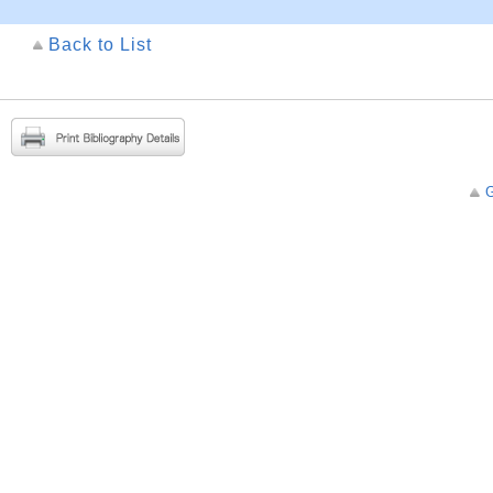
Back to List
G