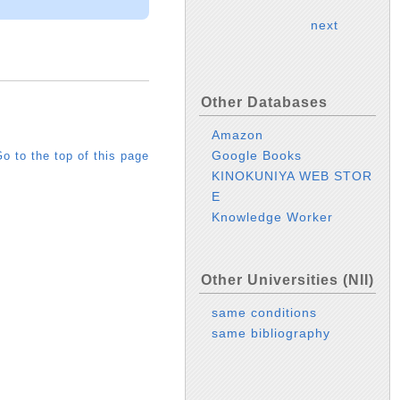
next
Other Databases
Amazon
Google Books
o to the top of this page
KINOKUNIYA WEB STOR
E
Knowledge Worker
Other Universities (NII)
same conditions
same bibliography