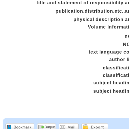
title and statement of responsibility a
publication,distribution,etc.,a
physical description a
Volume Informat
n
N
text language c
author l
classificat
classificat
subject headi
subject headi