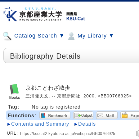
Catalog Search ▼
My Library ▼
Bibliography Details
京都ことわざ散歩
三浦隆夫文. -- 京都新聞社, 2000. <BB00768925>
Tag:
No tag is registered
Functions:
Contents and Summary
Details
URL: