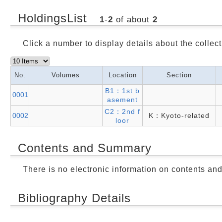
HoldingsList
1
-
2
of about
2
Click a number to display details about the collect
No.
Volumes
Location
Section
B1：1st b
0001
asement
C2：2nd f
0002
K：Kyoto-related
loor
Contents and Summary
There is no electronic information on contents an
Bibliography Details