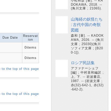
小松和彦 [著]. -- KA
DOKAWA, 2018. --
(角川文庫 ; 21065).
山海経の妖怪たち
: 古代中国の奇獣
図鑑
森和 [著]. -- KADOK
Reservat
Due Date
ion
AWA, 2026. -- (角川
文庫 ; 25030)(角川
0items
ソフィア文庫 ; [B20
0-1]).
0items
ロシア民話集
アファナーシェフ
 to the top of this page
[編] ; 中村喜和編訳 ;
上, 下. -- 岩波書店,
1987. -- (岩波文庫 ;
赤(32)-642-1, 赤(32)
-642-2).
 to the top of this page