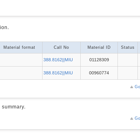
ion.
Material format
Call No
Material ID
Status
388.8162||MIU
01128309
388.8162||MIU
00960774
Go
d summary.
Go