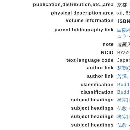
publication,distribution,etc.,area
京都 
physical description area
xii, 
Volume Information
ISB
parent bibliography link
白隠禅
ュウ <
note
遠羅
NCID
BA52
text language code
Japa
author link
慧鶴(1
author link
芳澤,
classification
Budd
classification
Budd
subject headings
禅宗|
subject headings
仏教 
subject headings
禅宗|
subject headings
仏教 