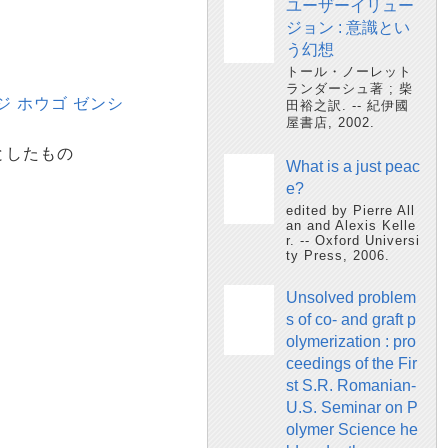
ユーザーイリュー
ジョン : 意識とい
う幻想
トール・ノーレット
ランダーシュ著 ; 柴
ジ ホウゴ ゼンシ
田裕之訳. -- 紀伊國
屋書店, 2002.
としたもの
What is a just peac
e?
edited by Pierre All
an and Alexis Kelle
r. -- Oxford Universi
ty Press, 2006.
Unsolved problem
s of co- and graft p
olymerization : pro
ceedings of the Fir
st S.R. Romanian-
U.S. Seminar on P
olymer Science he