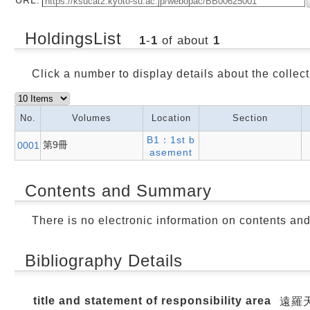
HoldingsList
1
-
1
of about
1
Click a number to display details about the collect
No.
Volumes
Location
Section
B1：1st b
第9冊
0001
asement
Contents and Summary
There is no electronic information on contents an
Bibliography Details
title and statement of responsibility area
遠羅天