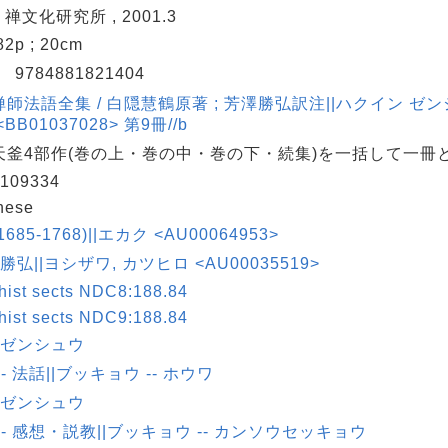
: 禅文化研究所 , 2001.3
682p ; 20cm
N
9784881821404
師法語全集 / 白隠慧鶴原著 ; 芳澤勝弘訳注||ハクイン ゼン
BB01037028> 第9冊//b
天釜4部作(巻の上・巻の中・巻の下・続集)を一括して一冊
109334
nese
685-1768)||エカク <AU00064953>
 勝弘||ヨシザワ, カツヒロ <AU00035519>
hist sects NDC8:188.84
hist sects NDC9:188.84
|ゼンシュウ
-- 法話||ブッキョウ -- ホウワ
|ゼンシュウ
-- 感想・説教||ブッキョウ -- カンソウセッキョウ