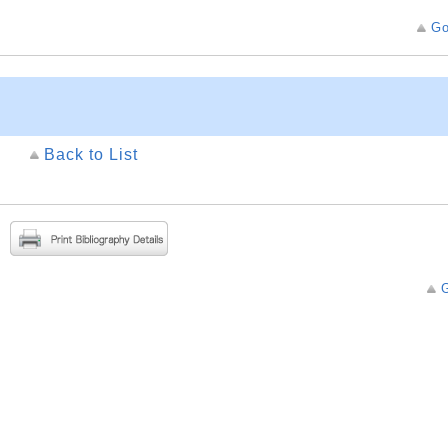
Go
Back to List
G