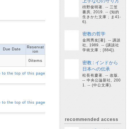
上手な心の守り方
枡野俊明著. -- 三笠
書房, 2019. -- (知的
生きかた文庫 ; ま41-
6).
密教の哲学
金岡秀友[著]. -- 講談
社, 1989. -- (講談社
Reservat
Due Date
学術文庫 ; [884]).
ion
0items
密教 : インドから
日本への伝承
 to the top of this page
松長有慶著. -- 改版.
-- 中央公論新社, 200
1. -- (中公文庫).
 to the top of this page
recommended access