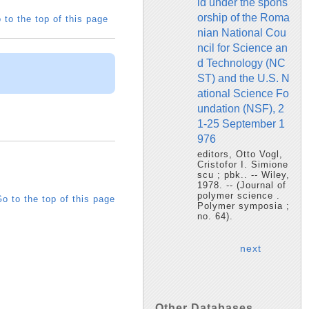
ld under the spons
orship of the Roma
 to the top of this page
nian National Cou
ncil for Science an
d Technology (NC
ST) and the U.S. N
ational Science Fo
undation (NSF), 2
1-25 September 1
976
editors, Otto Vogl,
Cristofor I. Simione
scu ; pbk.. -- Wiley,
1978. -- (Journal of
polymer science .
o to the top of this page
Polymer symposia ;
no. 64).
next
Other Databases