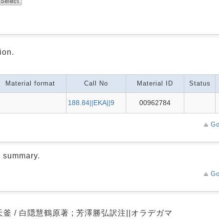
ion.
Material format
Call No
Material ID
Status
188.84||EKA||9
00962784
Go
d summary.
Go
釜 / 白隠慧鶴原著 ; 芳澤勝弘訳注||オラデガマ