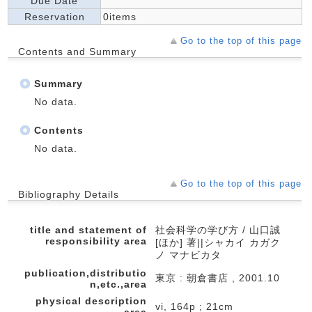
Due Date
Reservation
0items
Go to the top of this page
Contents and Summary
Summary
No data.
Contents
No data.
Go to the top of this page
Bibliography Details
title and statement of
社会科学の学び方 / 山口誠
responsibility area
[ほか] 著||シャカイ カガク
ノ マナビカタ
publication,distributio
東京 : 朝倉書店 , 2001.10
n,etc.,area
physical description
vi, 164p ; 21cm