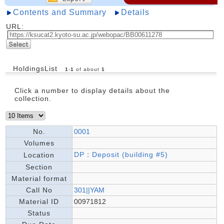
Contents and Summary
Details
URL:
HoldingsList
1
-
1
of about
1
Click a number to display details about the
collection.
No.
0001
Volumes
DP：Deposit (building #5)
Location
Section
Material format
Call No
301||YAM
Material ID
00971812
Status