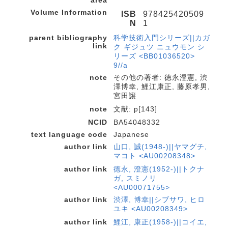
area
Volume Information
ISB
978425420509
N
1
parent bibliography
科学技術入門シリーズ||カガ
link
ク ギジュツ ニュウモン シ
リーズ <BB01036520>
9//a
note
その他の著者: 徳永澄憲, 渋
澤博幸, 鯉江康正, 藤原孝男,
宮田譲
note
文献: p[143]
NCID
BA54048332
text language code
Japanese
author link
山口, 誠(1948-)||ヤマグチ,
マコト <AU00208348>
author link
徳永, 澄憲(1952-)||トクナ
ガ, スミノリ
<AU00071755>
author link
渋澤, 博幸||シブサワ, ヒロ
ユキ <AU00208349>
author link
鯉江, 康正(1958-)||コイエ,