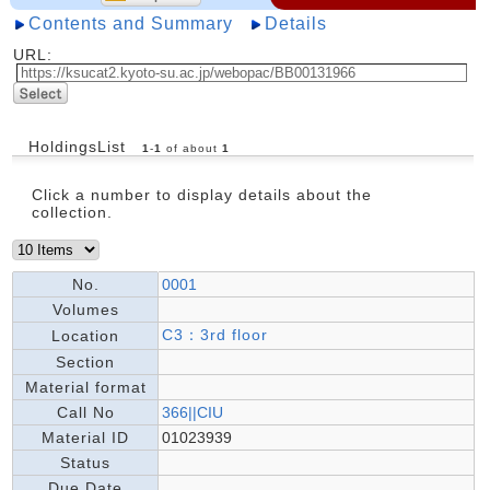
Contents and Summary
Details
URL:
HoldingsList
1
-
1
of about
1
Click a number to display details about the
collection.
No.
0001
Volumes
C3：3rd floor
Location
Section
Material format
Call No
366||CIU
Material ID
01023939
Status
Due Date