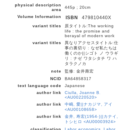
physical description
445p ; 20cm
area
Volume Information
ISBN
479810440X
variant titles
原タイトル:The working
life : the promise and
berayal of modern work
variant titles
異なりアクセスタイトル:仕
事の裏切り : なぜ私たちは
働くのか||シゴト ノ ウラギ
リ : ナゼ ワタシタチ ワ ハ
タラクノカ
note
監修: 金井壽宏
NCID
BA64858317
text language code
Japanese
author link
Ciulla, Joanne B.
<AU00220520>
author link
中嶋, 愛||ナカジマ, アイ
<AU00108658>
author link
金井, 寿宏(1954-)||カナイ,
トシヒロ <AU00003924>
classification
Labor economics. Labor