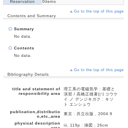
Reservation
0items
Go to the top of this page
Contents and Summary
Summary
No data.
Contents
No data.
Go to the top of this page
Bibliography Details
title and statement of
理工系の電磁気学 : 基礎と
responsibility area
演習 / 高橋正雄著||リコウケ
イ ノ デンジキガク : キソ
ト エンシュウ
publication,distributio
東京 : 共立出版 , 2004.9
n,etc.,area
physical description
iii, 119p : 挿図 ; 26cm
area