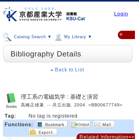
Login
≡
Catalog Search ▼
My Library ▼
Bibliography Details
Back to List
理工系の電磁気学 : 基礎と演習
高橋正雄著. -- 共立出版, 2004. <BB00677749>
Tag:
No tag is registered
Functions:
Related Information<<