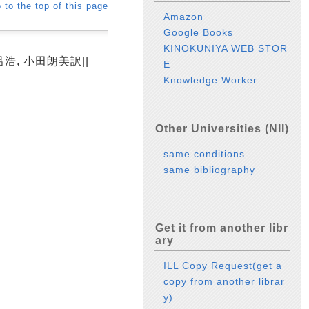
 to the top of this page
Amazon
Google Books
KINOKUNIYA WEB STOR
呂浩, 小田朗美訳||
E
Knowledge Worker
Other Universities (NII)
same conditions
same bibliography
Get it from another libr
ary
ILL Copy Request(get a
copy from another librar
y)