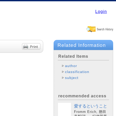
Login
Related Information
Related Items
author
classification
subject
recommended access
愛するということ
Fromm Erich, 懸田