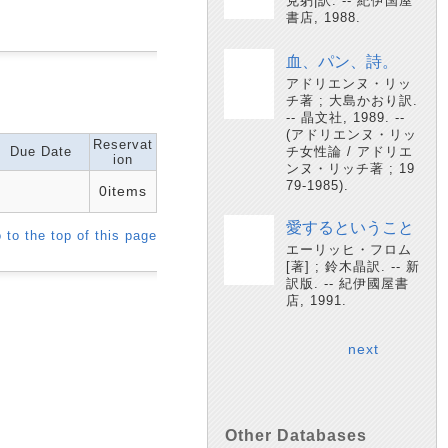
克躬|訳. -- 紀伊国屋
書店, 1988.
血、パン、詩。
アドリエンヌ・リッ
チ著 ; 大島かおり訳.
-- 晶文社, 1989. --
(アドリエンヌ・リッ
Reservat
Due Date
チ女性論 / アドリエ
ion
ンヌ・リッチ著 ; 19
79-1985).
0items
愛するということ
 to the top of this page
エーリッヒ・フロム
[著] ; 鈴木晶訳. -- 新
訳版. -- 紀伊國屋書
店, 1991.
next
Other Databases