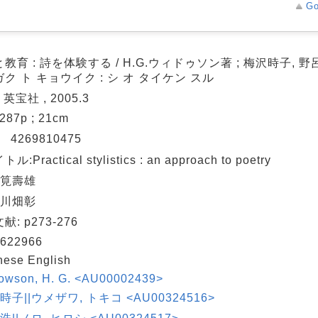
Go
教育 : 詩を体験する / H.G.ウィドゥソン著 ; 梅沢時子, 野
ク ト キョウイク : シ オ タイケン スル
 英宝社 , 2005.3
, 287p ; 21cm
N
4269810475
:Practical stylistics : an approach to poetry
 筧壽雄
 川畑彰
: p273-276
622966
nese English
owson, H. G. <AU00002439>
 時子||ウメザワ, トキコ <AU00324516>