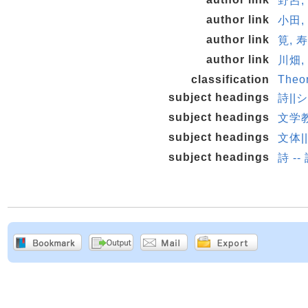
野呂, 
author link
小田,
author link
筧, 寿
author link
川畑,
classification
Theo
subject headings
詩||シ
subject headings
文学
subject headings
文体|
subject headings
詩 -