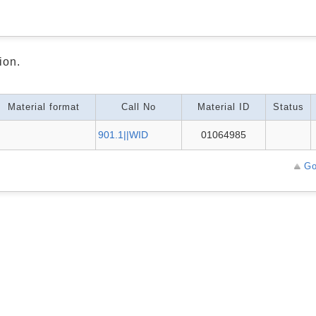
ion.
Material format
Call No
Material ID
Status
901.1||WID
01064985
Go