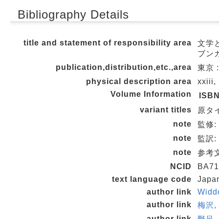
Bibliography Details
title and statement of responsibility area
文学と
ブンガ
publication,distribution,etc.,area
東京 :
physical description area
xxiii
Volume Information
ISB
variant titles
原タイトル
note
監修:
note
監訳:
note
参考文献
NCID
BA71
text language code
Japa
author link
Widd
author link
梅沢,
author link