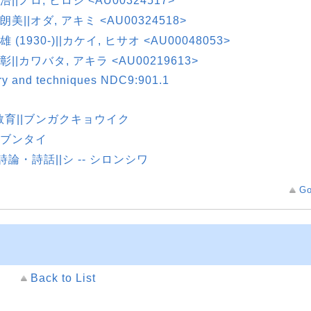
浩||ノロ, ヒロシ <AU00324517>
 朗美||オダ, アキミ <AU00324518>
雄 (1930-)||カケイ, ヒサオ <AU00048053>
 彰||カワバタ, アキラ <AU00219613>
ry and techniques NDC9:901.1
教育||ブンガクキョウイク
|ブンタイ
- 詩論・詩話||シ -- シロンシワ
Go
Back to List