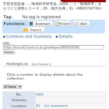
宇賀克也監修. -- 地域科学研究会, 2006. -- (「地域科学」ま
ちづくり資料シリーズ ; 28 . 地方分権 ; 9). <BB00760786>
Tag:
No tag is registered
Functions:
Contents and Summary
Details
URL:
HoldingsList
1
-
1
of about
1
Click a number to display details about the
collection.
No.
0001
Volumes
B1：1st basement
Location