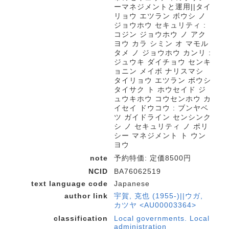
ーマネジメントと運用||タイ
リョウ エツラン ボウシ ノ
ジョウホウ セキュリティ :
コジン ジョウホウ ノ アク
ヨウ カラ シミン オ マモル
タメ ノ ジョウホウ カンリ :
ジュウキ ダイチョウ センキ
ョニン メイボ ナリスマシ
タイリョウ エツラン ボウシ
タイサク ト ホウセイド ジ
ュウキホウ コウセンホウ カ
イセイ ドウコウ : ブンヤベ
ツ ガイドライン センシンク
シ ノ セキュリティ ノ ポリ
シー マネジメント ト ウン
ヨウ
note
予約特価: 定価8500円
NCID
BA76062519
text language code
Japanese
author link
宇賀, 克也 (1955-)||ウガ,
カツヤ <AU00003364>
classification
Local governments. Local
administration