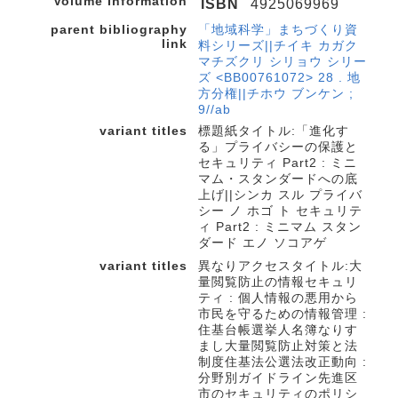
Volume Information
ISBN
4925069969
parent bibliography
「地域科学」まちづくり資
link
料シリーズ||チイキ カガク
マチズクリ シリョウ シリー
ズ <BB00761072> 28 . 地
方分権||チホウ ブンケン ;
9//ab
variant titles
標題紙タイトル:「進化す
る」プライバシーの保護と
セキュリティ Part2 : ミニ
マム・スタンダードへの底
上げ||シンカ スル プライバ
シー ノ ホゴ ト セキュリテ
ィ Part2 : ミニマム スタン
ダード エノ ソコアゲ
variant titles
異なりアクセスタイトル:大
量閲覧防止の情報セキュリ
ティ : 個人情報の悪用から
市民を守るための情報管理 :
住基台帳選挙人名簿なりす
まし大量閲覧防止対策と法
制度住基法公選法改正動向 :
分野別ガイドライン先進区
市のセキュリティのポリシ