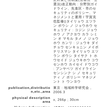
選法)改正動向 : 分野別ガイ
ドライン、先進区・市のセ
キュリティのポリシー、マ
ネジメントと運用 / 宇賀克
也監修||タイリョウ エツラ
ン ボウシ ノ ジョウホウ セ
キュリティ : コジン ジョウ
ホウ ノ アクヨウ カラ シミ
ン オ マモル タメ ノ ジョウ
ホウ カンリ : ジュウキ ダイ
チョウ センキョニン メイボ
ナリスマシ タイリョウ エツ
ラン ボウシ タイサク ト ホ
ウセイド ジュウキホウ コウ
センホウ カイセイ ドウコウ
: ブンヤベツ ガイドライン
センシンク シ ノ セキュリ
ティ ノ ポリシー マネジメ
ント ト ウンヨウ
publication,distributio
東京 : 地域科学研究会 ,
n,etc.,area
2006.3
physical description
x, 266p ; 30cm
area