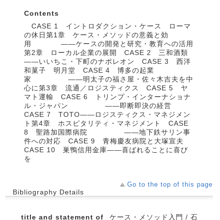
Contents
CASE 1 イントロダクション・ケース ローマ
の休日第1章 ケース・メソッドの意義と効
用 ——ケースの開発と研究・教育への活用
第2章 ローカル企業の展開 CASE 2 三和酒類
——いいちこ・下町のナポレオン CASE 3 西洋
和菓子 明月堂 CASE 4 博多の起業
家 ——明太子の福さ屋・佐々木吉夫を中
心に第3章 流通／ロジスティクス CASE 5 ヤ
マト運輸 CASE 6 トリンプ・インターナショナ
ル・ジャパン ——即断即決の経営
CASE 7 TOTO——ロジスティクス・マネジメン
ト第4章 ホスピタリティ・マネジメント CASE
8 聖路加国際病院 ——地下鉄サリン事
件への対応 CASE 9 青梅慶友病院と大塚宣夫
CASE 10 巣鴨信用金庫——喜ばれることに喜び
を
Go to the top of this page
Bibliography Details
title and statement of
ケース・メソッド入門 / 石