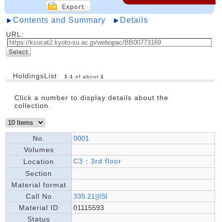
Contents and Summary
Details
URL:
HoldingsList
1
-
1
of about
1
Click a number to display details about the
collection.
No.
0001
Volumes
C3：3rd floor
Location
Section
Material format
Call No
335.21||ISI
Material ID
01115593
Status