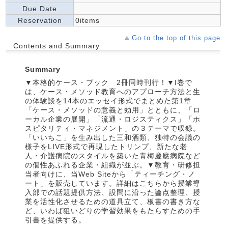
Due Date
Reservation
0items
Go to the top of this page
Contents and Summary
Summary
▼本格的ケース・ブック 2冊同時刊行！▼Ⅰ巻で
は、ケース・メソッド教育へのアプローチ方法と生
の体験談を14本のエッセイ形式でまとめた第1章
「ケース・メソッドの意義と効用」とともに、「ロ
ーカル企業の展開」「流通・ロジスティクス」「ホ
スピタリティ・マネジメント」の３テーマで収録。
「いいちこ」を生み出した三和酒類、独特の会議の
様子をLIVE形式で再現したトリンプ、新たな老
人・介護病院のスタイルを築いた青梅慶應病院など
の個性あふれる企業・組織が並ぶ。▼教育・研修担
当者向けに、当Web Siteから「ティーチング・ノ
ート」を販売しています。詳細はこちらから授業導
入部での話題提供方法、設問に沿った論点整理、授
業を活性化させるための道具立て、板書の書き方な
ど、いわば狙いどりの学習効果をもたらすための手
引書を提供する。