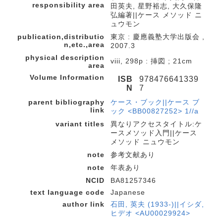
responsibility area
田英夫, 星野裕志, 大久保隆
弘編著||ケース メソッド ニ
ュウモン
publication,distributio
東京 : 慶應義塾大学出版会 ,
n,etc.,area
2007.3
physical description
viii, 298p : 挿図 ; 21cm
area
Volume Information
ISB
978476641339
N
7
parent bibliography
ケース・ブック||ケース ブ
link
ック <BB00827252> 1//a
variant titles
異なりアクセスタイトル:ケ
ースメソッド入門||ケース
メソッド ニュウモン
note
参考文献あり
note
年表あり
NCID
BA81257346
text language code
Japanese
author link
石田, 英夫 (1933-)||イシダ,
ヒデオ <AU00029924>