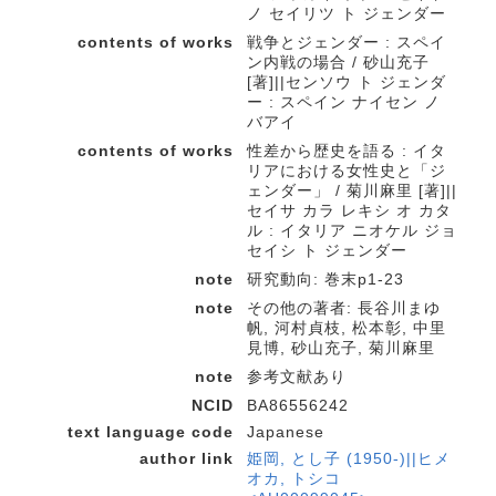
ノ セイリツ ト ジェンダー
contents of works
戦争とジェンダー : スペイ
ン内戦の場合 / 砂山充子
[著]||センソウ ト ジェンダ
ー : スペイン ナイセン ノ
バアイ
contents of works
性差から歴史を語る : イタ
リアにおける女性史と「ジ
ェンダー」 / 菊川麻里 [著]||
セイサ カラ レキシ オ カタ
ル : イタリア ニオケル ジョ
セイシ ト ジェンダー
note
研究動向: 巻末p1-23
note
その他の著者: 長谷川まゆ
帆, 河村貞枝, 松本彰, 中里
見博, 砂山充子, 菊川麻里
note
参考文献あり
NCID
BA86556242
text language code
Japanese
author link
姫岡, とし子 (1950-)||ヒメ
オカ, トシコ