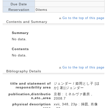
Due Date
Reservation
0items
Go to the top of this page
Contents and Summary
Summary
No data.
Contents
No data.
Go to the top of this page
Bibliography Details
title and statement of
ジェンダー / 姫岡とし子 [ほ
responsibility area
か] 著||ジェンダー
publication,distributio
京都 : ミネルヴァ書房 ,
n,etc.,area
2008.7
physical description
xvii, 348, 23p : 挿図, 肖像