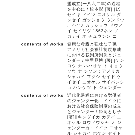
盟成立(一八六二年)の過程
を中心に / 松本彰 [著]||19
セイキ ドイツ ニオケル ダ
ンセイ ガッショウ ウンドウ
: ドイツ ガッショウ ドウメ
イ セイリツ 1862ネン ノ
カテイ オ チュウシン ニ
contents of works
健康な母親と強壮な子孫 :
アメリカ社会福祉制度形成
における裁判所判決とジェ
ンダー / 中里見博 [著]||ケン
コウ ナ ハハオヤ ト キョウ
ソウ ナ シソン : アメリカ
シャカイ フクシ セイド ケ
イセイ ニオケル サイバンシ
ョ ハンケツ ト ジェンダー
contents of works
近代化過程における労働者
のジェンダー化 : ドイツに
おける社会保険制度の成立
とジェンダー / 姫岡とし子
[著]||キンダイカ カテイ ニ
オケル ロウドウシャ ノ ジ
ェンダーカ : ドイツ ニオケ
ル シャカイ ホケン セイド