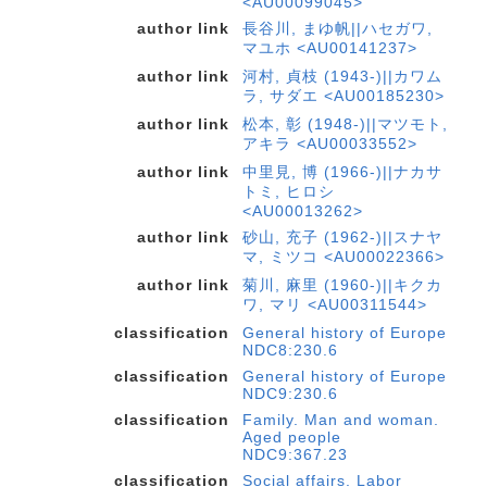
<AU00099045>
author link
長谷川, まゆ帆||ハセガワ,
マユホ <AU00141237>
author link
河村, 貞枝 (1943-)||カワム
ラ, サダエ <AU00185230>
author link
松本, 彰 (1948-)||マツモト,
アキラ <AU00033552>
author link
中里見, 博 (1966-)||ナカサ
トミ, ヒロシ
<AU00013262>
author link
砂山, 充子 (1962-)||スナヤ
マ, ミツコ <AU00022366>
author link
菊川, 麻里 (1960-)||キクカ
ワ, マリ <AU00311544>
classification
General history of Europe
NDC8:230.6
classification
General history of Europe
NDC9:230.6
classification
Family. Man and woman.
Aged people
NDC9:367.23
classification
Social affairs. Labor