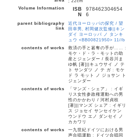
area
; 22cm
Volume Information
ISB
978462304654
N
6
parent bibliography
近代ヨーロッパの探究 / 望
link
田幸男, 村岡健次監修||キン
ダイ ヨーロッパ ノ タンキ
ュウ <BB00821950> 11//b
contents of works
救済の手と簒奪の手が…… :
モケ・ド・ラ・モットの助
産とジェンダー / 長谷川ま
ゆ帆 [著]||キュウサイ ノ テ
ト サンダツ ノ テ ガ : モケ
ド ラ モット ノ ジョサン ト
ジェンダー
contents of works
「マンズ・シェア」 : イギ
リス女性参政権運動への男
性のかかわり / 河村貞枝
[著]||マンズ シェア : イギリ
ス ジョセイ サンセイケン
ウンドウ エノ ダンセイ ノ
カカワリ
contents of works
一九世紀ドイツにおける男
声合唱運動 : ドイツ合唱同