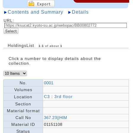
Contents and Summary
Details
URL:
HoldingsList
1
-
1
of about
1
Click a number to display details about the
collection.
No.
0001
Volumes
C3：3rd floor
Location
Section
Material format
Call No
367.23||HIM
Material ID
01151108
Status