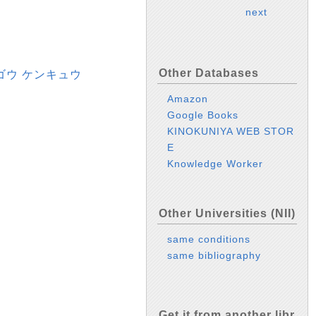
next
Other Databases
ゴウ ケンキュウ
Amazon
Google Books
KINOKUNIYA WEB STOR
E
Knowledge Worker
Other Universities (NII)
same conditions
same bibliography
Get it from another libr