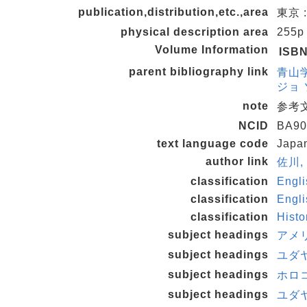
publication,distribution,etc.,area
東京 :
physical description area
255p
Volume Information
ISB
parent bibliography link
青山
ジョ 
note
参考文献
NCID
BA90
text language code
Japa
author link
佐川, 
classification
Engli
classification
Engli
classification
Histo
subject headings
アメ
subject headings
ユダ
subject headings
ホロコ
subject headings
ユダヤ