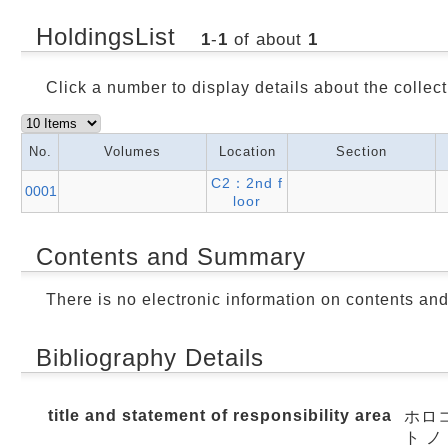
HoldingsList
1
-
1
of about
1
Click a number to display details about the collect
No.
Volumes
Location
Section
C2：2nd f
0001
loor
Contents and Summary
There is no electronic information on contents an
Bibliography Details
title and statement of responsibility area
ホロ
ト ノ