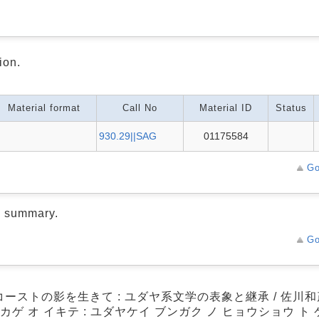
ion.
Material format
Call No
Material ID
Status
930.29||SAG
01175584
Go
d summary.
Go
コーストの影を生きて : ユダヤ系文学の表象と継承 / 佐川和
 カゲ オ イキテ : ユダヤケイ ブンガク ノ ヒョウショウ ト