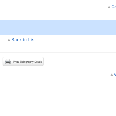
Go
Back to List
G