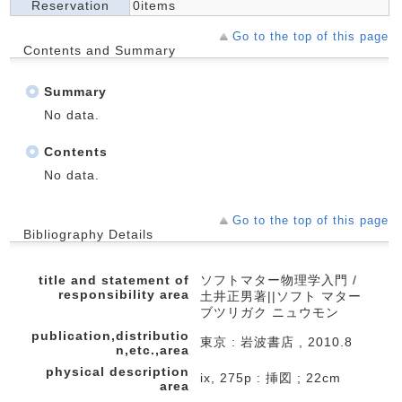
Reservation
0items
Go to the top of this page
Contents and Summary
Summary
No data.
Contents
No data.
Go to the top of this page
Bibliography Details
title and statement of
ソフトマター物理学入門 /
responsibility area
土井正男著||ソフト マター
ブツリガク ニュウモン
publication,distributio
東京 : 岩波書店 , 2010.8
n,etc.,area
physical description
ix, 275p : 挿図 ; 22cm
area