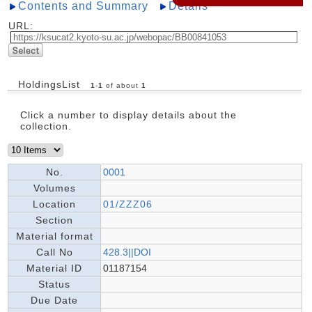
Contents and Summary
Details
URL:
HoldingsList
1
-
1
of about
1
Click a number to display details about the
collection.
No.
0001
Volumes
Location
01/ZZZ06
Section
Material format
Call No
428.3||DOI
Material ID
01187154
Status
Due Date