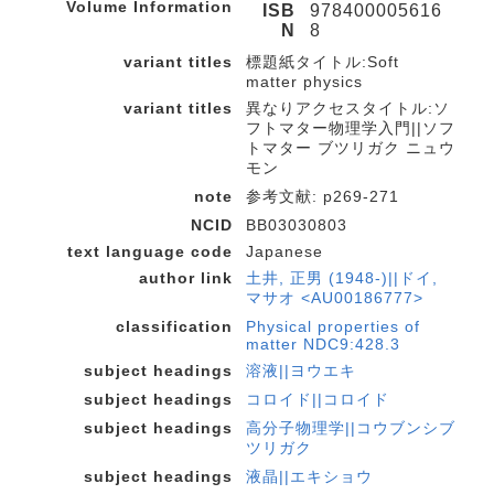
Volume Information
ISB
978400005616
N
8
variant titles
標題紙タイトル:Soft
matter physics
variant titles
異なりアクセスタイトル:ソ
フトマター物理学入門||ソフ
トマター ブツリガク ニュウ
モン
note
参考文献: p269-271
NCID
BB03030803
text language code
Japanese
author link
土井, 正男 (1948-)||ドイ,
マサオ <AU00186777>
classification
Physical properties of
matter NDC9:428.3
subject headings
溶液||ヨウエキ
subject headings
コロイド||コロイド
subject headings
高分子物理学||コウブンシブ
ツリガク
subject headings
液晶||エキショウ