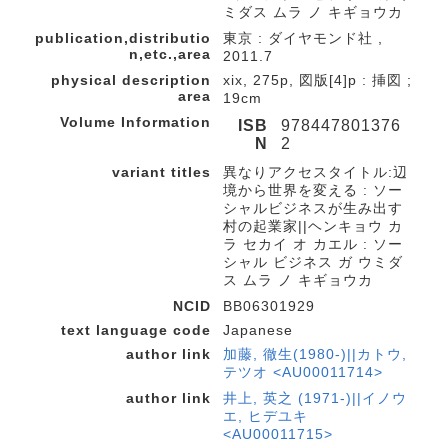
ミダス ムラ ノ キギョウカ
publication,distributio
東京 : ダイヤモンド社 ,
n,etc.,area
2011.7
physical description
xix, 275p, 図版[4]p : 挿図 ;
area
19cm
Volume Information
ISB
978447801376
N
2
variant titles
異なりアクセスタイトル:辺
境から世界を変える : ソー
シャルビジネスが生み出す
村の起業家||ヘンキョウ カ
ラ セカイ オ カエル : ソー
シャル ビジネス ガ ウミダ
ス ムラ ノ キギョウカ
NCID
BB06301929
text language code
Japanese
author link
加藤, 徹生(1980-)||カトウ,
テツオ <AU00011714>
author link
井上, 英之 (1971-)||イノウ
エ, ヒデユキ
<AU00011715>