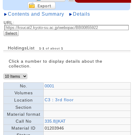
Contents and Summary
Details
URL:
HoldingsList
1
-
1
of about
1
Click a number to display details about the
collection.
No.
0001
Volumes
C3：3rd floor
Location
Section
Material format
Call No
335.8||KAT
Material ID
01203946