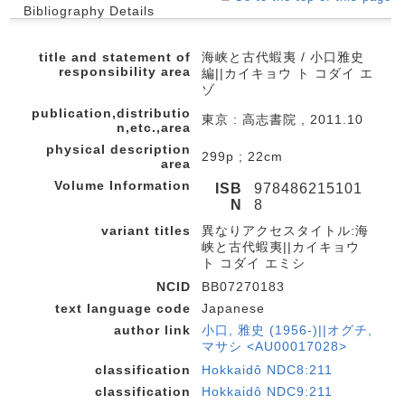
Bibliography Details
title and statement of
海峡と古代蝦夷 / 小口雅史
responsibility area
編||カイキョウ ト コダイ エ
ゾ
publication,distributio
東京 : 高志書院 , 2011.10
n,etc.,area
physical description
299p ; 22cm
area
Volume Information
ISB
978486215101
N
8
variant titles
異なりアクセスタイトル:海
峡と古代蝦夷||カイキョウ
ト コダイ エミシ
NCID
BB07270183
text language code
Japanese
author link
小口, 雅史 (1956-)||オグチ,
マサシ <AU00017028>
classification
Hokkaidô NDC8:211
classification
Hokkaidô NDC9:211