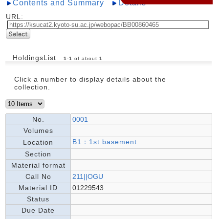
Contents and Summary
Details
URL:
HoldingsList
1
-
1
of about
1
Click a number to display details about the
collection.
No.
0001
Volumes
B1：1st basement
Location
Section
Material format
Call No
211||OGU
Material ID
01229543
Status
Due Date