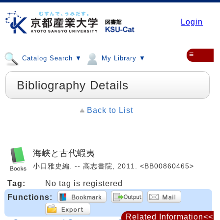
Login
≡
Catalog Search ▼
My Library ▼
Bibliography Details
Back to List
海峡と古代蝦夷
小口雅史編. -- 高志書院, 2011. <BB00860465>
Tag:
No tag is registered
Functions:
Related Information<<