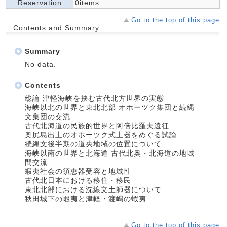
Reservation
0items
Go to the top of this page
Contents and Summary
Summary
No data.
Contents
総論 津軽海峡を挟む古代北方世界の実態
海峡以北の世界と東北北部 オホーツク集団と続縄
文集団の交流
古代北海道の民族的世界と阿倍比羅夫遠征
奥尻島出土のオホーツク式土器をめぐる試論
続縄文後半期の道央地域の位置について
海峡以南の世界と北海道 古代北奥・北海道の地域
間交流
蝦夷社会の須恵器受容と地域性
古代北日本における移住・移民
東北北部における沈線文土師器について
秋田城下の蝦夷と津軽・渡嶋の蝦夷
Go to the top of this page