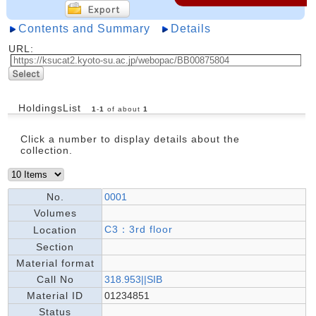
Contents and Summary
Details
URL:
HoldingsList
1
-
1
of about
1
Click a number to display details about the
collection.
No.
0001
Volumes
C3：3rd floor
Location
Section
Material format
Call No
318.953||SIB
Material ID
01234851
Status