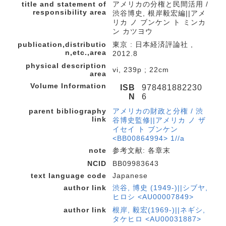
title and statement of
アメリカの分権と民間活用 /
responsibility area
渋谷博史, 根岸毅宏編||アメ
リカ ノ ブンケン ト ミンカ
ン カツヨウ
publication,distributio
東京 : 日本経済評論社 ,
n,etc.,area
2012.8
physical description
vi, 239p ; 22cm
area
Volume Information
ISB
978481882230
N
6
parent bibliography
アメリカの財政と分権 / 渋
link
谷博史監修||アメリカ ノ ザ
イセイ ト ブンケン
<BB00864994> 1//a
note
参考文献: 各章末
NCID
BB09983643
text language code
Japanese
author link
渋谷, 博史 (1949-)||シブヤ,
ヒロシ <AU00007849>
author link
根岸, 毅宏(1969-)||ネギシ,
タケヒロ <AU00031887>