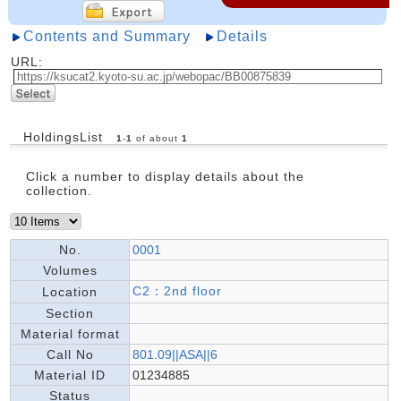
Contents and Summary
Details
URL:
HoldingsList
1
-
1
of about
1
Click a number to display details about the
collection.
No.
0001
Volumes
C2：2nd floor
Location
Section
Material format
Call No
801.09||ASA||6
Material ID
01234885
Status