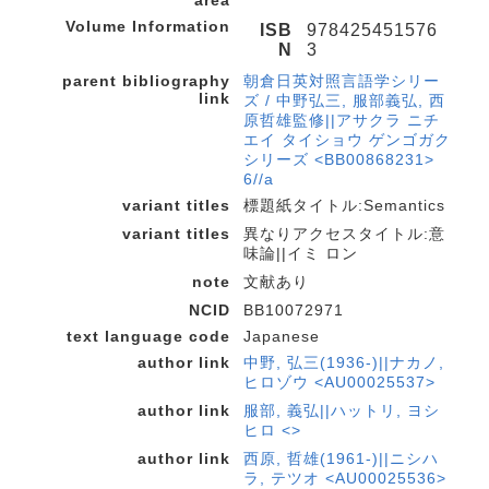
area
Volume Information
ISB
978425451576
N
3
parent bibliography
朝倉日英対照言語学シリー
link
ズ / 中野弘三, 服部義弘, 西
原哲雄監修||アサクラ ニチ
エイ タイショウ ゲンゴガク
シリーズ <BB00868231>
6//a
variant titles
標題紙タイトル:Semantics
variant titles
異なりアクセスタイトル:意
味論||イミ ロン
note
文献あり
NCID
BB10072971
text language code
Japanese
author link
中野, 弘三(1936-)||ナカノ,
ヒロゾウ <AU00025537>
author link
服部, 義弘||ハットリ, ヨシ
ヒロ <>
author link
西原, 哲雄(1961-)||ニシハ
ラ, テツオ <AU00025536>