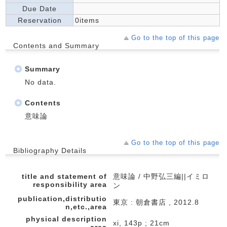
Due Date
Reservation
0items
Go to the top of this page
Contents and Summary
Summary
No data.
Contents
意味論
Go to the top of this page
Bibliography Details
title and statement of
意味論 / 中野弘三編||イミロ
responsibility area
ン
publication,distributio
東京 : 朝倉書店 , 2012.8
n,etc.,area
physical description
xi, 143p ; 21cm