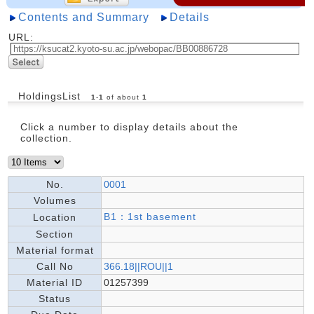
Contents and Summary
Details
URL:
HoldingsList
1
-
1
of about
1
Click a number to display details about the
collection.
No.
0001
Volumes
B1：1st basement
Location
Section
Material format
Call No
366.18||ROU||1
Material ID
01257399
Status