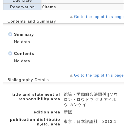
Due Date
Reservation
0items
Go to the top of this page
Contents and Summary
Summary
No data.
Contents
No data.
Go to the top of this page
Bibliography Details
title and statement of
総論・労働組合法関係||ソウ
responsibility area
ロン・ロウドウ クミアイホ
ウ カンケイ
edition area
新版
publication,distributio
東京 : 日本評論社 , 2013.1
n,etc.,area