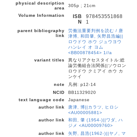
physical description
305p ; 21cm
area
Volume Information
ISB
978453551868
N
1
parent bibliography
労働法重要判例を読む / 唐
link
津博, 和田肇, 矢野昌浩編||
ロウドウ ホウ ジュウヨウ
ハンレイ オ ヨム
<BB00878454> 1//a
variant titles
異なりアクセスタイトル:総
論労働組合法関係||ソウロン
ロウドウ クミアイ ホウ カ
ンケイ
note
凡例: p12-14
NCID
BB11329020
text language code
Japanese
author link
唐津, 博||カラツ, ヒロシ
<AU00005881>
author link
和田, 肇 (1954-)||ワダ, ハ
ジメ <AU00009760>
author link
矢野, 昌浩(1962-)||ヤノ, マ