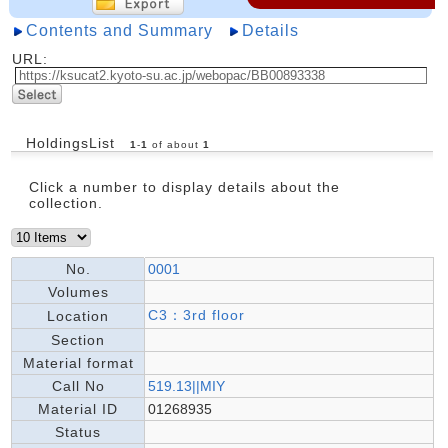
Contents and Summary
Details
URL:
HoldingsList
1
-
1
of about
1
Click a number to display details about the
collection.
No.
0001
Volumes
C3：3rd floor
Location
Section
Material format
Call No
519.13||MIY
Material ID
01268935
Status