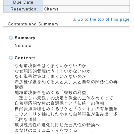
Due Date
Reservation
0items
Go to the top of this page
Contents and Summary
Summary
No data.
Contents
なぜ環境保全はうまくいかないのか
なぜ順応的管理はうまくいかないのか
なぜ獣害対策はうまくいかないのか
希少種保護をめぐる人と人、人と自然の関係性の再
構築
地域環境保全をめぐる「複数の利益」
「望ましい景観」の決定と保全の主体をめぐって
自然順応的な村の資源保全と「伝統」の位相
自然資源管理をめぐるサケと「ウナギ」の有象無象
コウノトリを軸にした小さな自然再生が生み出す多
元的な価値
環境統治性の進化に応じた公共性の転換へ
まなびのコミュニティをつくる