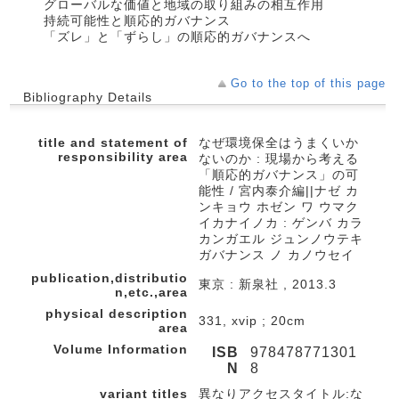
グローバルな価値と地域の取り組みの相互作用
持続可能性と順応的ガバナンス
「ズレ」と「ずらし」の順応的ガバナンスへ
Go to the top of this page
Bibliography Details
title and statement of
なぜ環境保全はうまくいか
responsibility area
ないのか : 現場から考える
「順応的ガバナンス」の可
能性 / 宮内泰介編||ナゼ カ
ンキョウ ホゼン ワ ウマク
イカナイノカ : ゲンバ カラ
カンガエル ジュンノウテキ
ガバナンス ノ カノウセイ
publication,distributio
東京 : 新泉社 , 2013.3
n,etc.,area
physical description
331, xvip ; 20cm
area
Volume Information
ISB
978478771301
N
8
variant titles
異なりアクセスタイトル:な