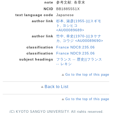
note
参考文献: 各章末
NCID
BB1885551X
text language code
Japanese
author link
杉本, 淑彦(1955-)||スギモ
ト, ヨシヒコ
<AU00089689>
author link
竹中, 幸史(1970-)||タケナ
カ, コウジ <AU00089690>
classification
France NDC8:235.06
classification
France NDC9:235.06
subject headings
フランス -- 歴史||フランス
-- レキシ
Go to the top of this page
Back to List
Go to the top of this page
(C) KYOTO SANGYO UNIVERSITY. All rights reserved.