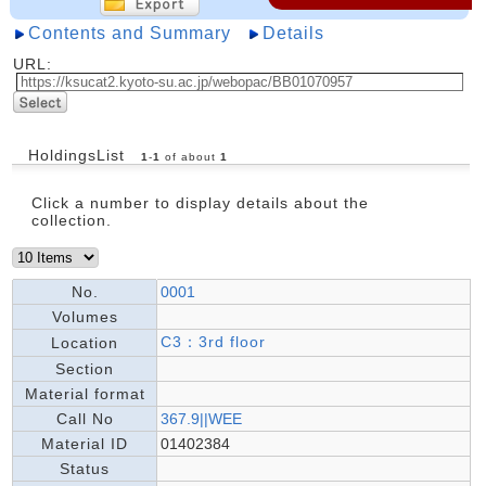
Contents and Summary
Details
URL:
HoldingsList
1
-
1
of about
1
Click a number to display details about the
collection.
No.
0001
Volumes
C3：3rd floor
Location
Section
Material format
Call No
367.9||WEE
Material ID
01402384
Status