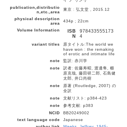
イ ノ リンリ
publication,distributio
東京 : 弘文堂 , 2015.12
n,etc.,area
physical description
434p ; 22cm
area
Volume Information
ISB
978433555173
N
4
variant titles
原タイトル:The world we
have won : the remaking
of erotic and intimate life
note
監訳: 赤川学
note
訳者: 佐藤寿昭, 渡邊隼, 櫛
原克哉, 藤田研二郎, 石島健
太郎, 井口尚樹
note
原著 (Routledge, 2007) の
全訳
note
文献リスト: p384-423
note
参考文献: p383
NCID
BB20249002
text language code
Japanese
author link
Weeks, Jeffrey, 1945-