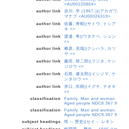
<AU00220864>
author link
赤川, 学 (1967-)||アカガワ,
マナブ <AU00026319>
author link
佐藤, 寿昭||サトウ, トシア
キ <>
author link
渡邊, 隼||ワタナベ, シュン
<>
author link
櫛原, 克哉||クシハラ, カツ
ヤ <>
author link
藤田, 研二郎||フジタ, ケン
ジロウ <>
author link
石島, 健太郎||イシジマ, ケ
ンタロウ <>
author link
井口, 尚樹||イグチ, ナオキ
<>
classification
Family. Man and woman.
Aged people NDC8:367.9
classification
Family. Man and woman.
Aged people NDC9:367.9
subject headings
性 -- 歴史||セイ -- レキシ