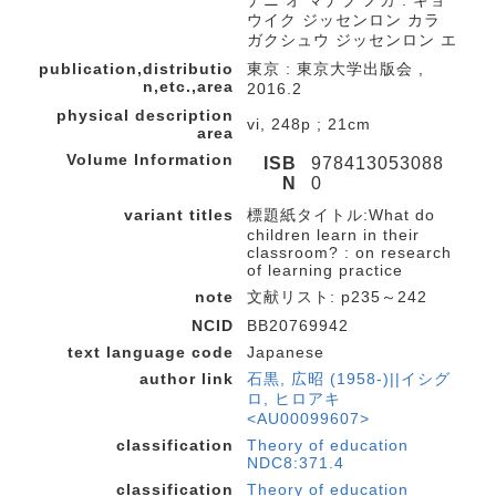
ナニ オ マナブ ノカ : キョ
ウイク ジッセンロン カラ
ガクシュウ ジッセンロン エ
publication,distributio
東京 : 東京大学出版会 ,
n,etc.,area
2016.2
physical description
vi, 248p ; 21cm
area
Volume Information
ISB
978413053088
N
0
variant titles
標題紙タイトル:What do
children learn in their
classroom? : on research
of learning practice
note
文献リスト: p235～242
NCID
BB20769942
text language code
Japanese
author link
石黒, 広昭 (1958-)||イシグ
ロ, ヒロアキ
<AU00099607>
classification
Theory of education
NDC8:371.4
classification
Theory of education