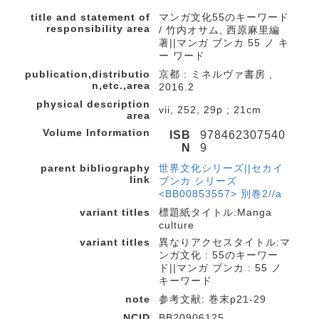
title and statement of
マンガ文化55のキーワード
responsibility area
/ 竹内オサム, 西原麻里編
著||マンガ ブンカ 55 ノ キ
ー ワード
publication,distributio
京都 : ミネルヴァ書房 ,
n,etc.,area
2016.2
physical description
vii, 252, 29p ; 21cm
area
Volume Information
ISB
978462307540
N
9
parent bibliography
世界文化シリーズ||セカイ
link
ブンカ シリーズ
<BB00853557> 別巻2//a
variant titles
標題紙タイトル:Manga
culture
variant titles
異なりアクセスタイトル:マ
ンガ文化 : 55のキーワー
ド||マンガ ブンカ : 55 ノ
キーワード
note
参考文献: 巻末p21-29
NCID
BB20906125