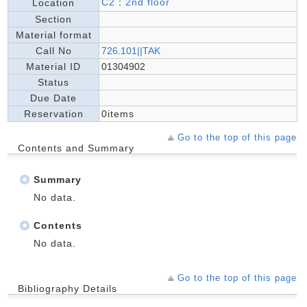
C2：2nd floor
Location
Section
Material format
Call No
726.101||TAK
Material ID
01304902
Status
Due Date
Reservation
0items
Go to the top of this page
Contents and Summary
Summary
No data.
Contents
No data.
Go to the top of this page
Bibliography Details