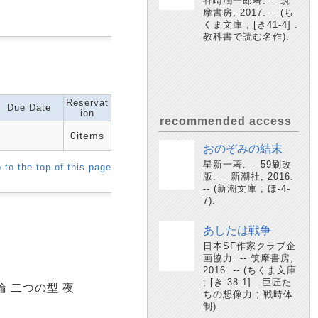
谷崎潤一郎著. -- 筑
摩書房, 2017. -- (ち
くま文庫 ; [き41-4] .
教科書で読む名作).
Reservat
Due Date
ion
recommended access
0items
おのぞみの結末
星新一著. -- 59刷改
 to the top of this page
版. -- 新潮社, 2016.
-- (新潮文庫 ; ほ-4-
7).
あしたは戦争
日本SF作家クラブ企
画協力. -- 筑摩書房,
2016. -- (ちくま文庫
; [き-38-1] . 巨匠た
 二つの型 夜
ちの想像力 ; 戦時体
制).