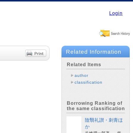
Login
Related Information
Related Items
author
classification
Borrowing Ranking of
the same classification
陰翳礼讃・刺青ほ
か