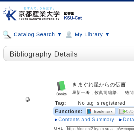
Catalog Search ▼
My Library ▼
Bibliography Details
きまぐれ星からの伝言
星新一著 ; 牧眞司編纂. -- 徳間書店
Tag:
No tag is registered
Functions:
Contents and Summary
Deta
URL: