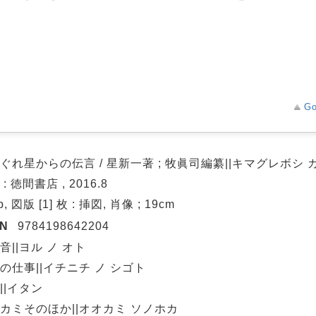
Go
ぐれ星からの伝言 / 星新一著 ; 牧眞司編纂||キマグレボシ 
: 徳間書店 , 2016.8
p, 図版 [1] 枚 : 挿図, 肖像 ; 19cm
BN
9784198642204
音||ヨル ノ オト
の仕事||イチニチ ノ シゴト
||イタン
カミそのほか||オオカミ ソノホカ