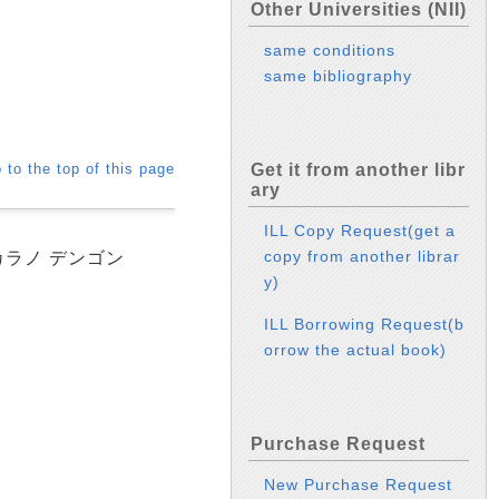
Other Universities (NII)
same conditions
same bibliography
 to the top of this page
Get it from another libr
ary
ILL Copy Request(get a
copy from another librar
カラノ デンゴン
y)
ILL Borrowing Request(b
orrow the actual book)
Purchase Request
New Purchase Request