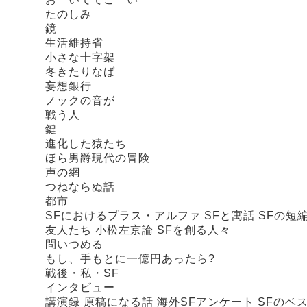
たのしみ
鏡
生活維持省
小さな十字架
冬きたりなば
妄想銀行
ノックの音が
戦う人
鍵
進化した猿たち
ほら男爵現代の冒険
声の網
つねならぬ話
都市
SFにおけるプラス・アルファ SFと寓話 SFの短編
友人たち 小松左京論 SFを創る人々
問いつめる
もし、手もとに一億円あったら?
戦後・私・SF
インタビュー
講演録 原稿になる話 海外SFアンケート SFの