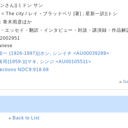
ンさん||ミドン サン
= The city / レイ・ブラッドベリ [著] ; 星新一訳||トシ
: 青木雨彦ほか
・エッセイ・翻訳・インタビュー・対談・講演録・作品解
2002951
anese
新一 (1926-1997)||ホシ, シンイチ <AU00039289>
眞司(1959-)||マキ, シンジ <AU00105511>
lections NDC9:918.68
Go
Back to List