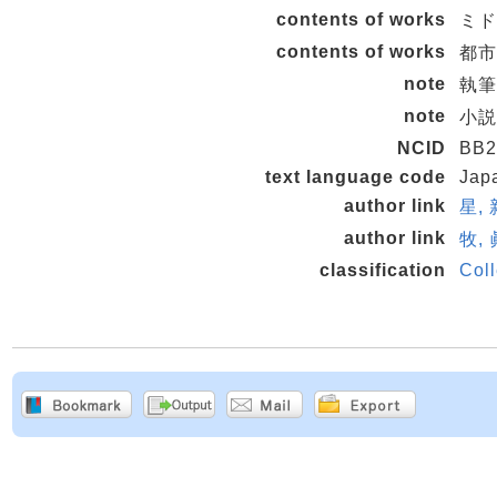
contents of works
ミド
contents of works
都市 
note
執筆
note
小説
NCID
BB2
text language code
Jap
author link
星, 
author link
牧, 
classification
Col