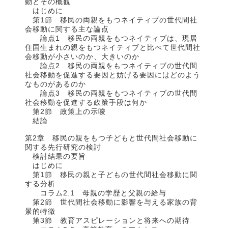
動とその概観
はじめに
第1節 移民の両親をもつネイティブの世代間社
会移動に関する主な論点
論点1 移民の両親をもつネイティブは、現居
住国生まれの親をもつネイティブと比べて世代間社
会移動が小さいのか、大きいのか
論点2 移民の両親をもつネイティブの世代間
社会移動を促進する要因と妨げる要因にはどのよう
なものがあるのか
論点3 移民の両親をもつネイティブの世代間
社会移動を促進する政策手段は何か
第2節 政策上の示唆
結論
第2章 移民の親をもつ子どもと世代間社会移動に
関する先行研究の検討
検討結果の要旨
はじめに
第1節 移民の親と子どもの世代間社会移動に関
する分析
コラム2.1 母親の学歴と父親の給与
第2節 世代間社会移動に影響を与える家族の背
景的特徴
第3節 教育アスピレーションと将来への期待