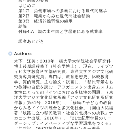
検討結果の要旨
はじめに
第1節 労働市場への参画における世代間継承
第2節 職業からみた世代間社会移動
第3節 経済的脆弱性の継承
結論
付録4.A 親の出生国と学歴別にみる就業率
訳者あとがき
Authors
木下 江美：2010年一橋大学大学院社会学研究科
博士後期課程修了（社会学博士）。現在、ライプツ
ィヒ大学教育科学部研究員、東洋大学アジア文化研
究所客員研究員。専門は、教育思想史、比較教育
学、質的研究。主な論文・訳書に、「移民背景をも
つ教師の自伝を読む：アフガニスタン出身ムスリム
女性にとってのドイツにおける多様性の問題」（東
洋大学アジア文化研究所編『アジア文化研究所研究
年報』第51号、2016年）、「移民の子どもの教育
からみるドイツの統合と多文化社会」（園山大祐編
著『岐路に立つ移民教育：社会的包摂への挑戦』ナ
カニシヤ出版、2016年）、『21世紀型学習のリー
ダーシップ：イノベーティブな学習環境をつくる』
（共監訳、OECD教育研究革新センター編著、