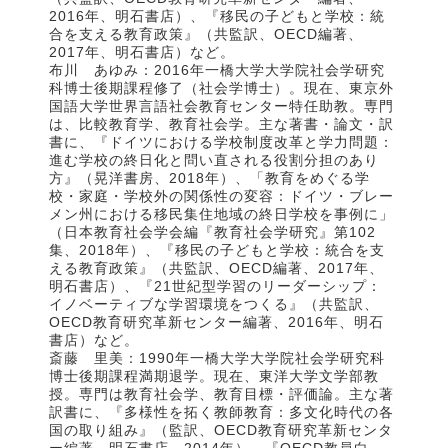
2016年、明石書店）、『移民の子どもと学校：統
合を支える教育政策』（共監訳、OECD編著、
2017年、明石書店）など。
布川 あゆみ：2016年一橋大学大学院社会学研究
科博士後期課程修了（社会学博士）。現在、東京外
国語大学世界言語社会教育センター特任助教。専門
は、比較教育学、教育社会学。主な著書・論文・訳
書に、『ドイツにおける学校制度改革と学力問題：
進む学校の終日化と問い直される役割分担のあり
方』（晃洋書房、2018年）、「教育をめぐる学
校・家庭・学校外の関係性の変容：ドイツ・ブレー
メン州における移民集住地域の終日学校を事例に」
（日本教育社会学会編『教育社会学研究』第102
集、2018年）、『移民の子どもと学校：統合を支
える教育政策』（共監訳、OECD編著、2017年、
明石書店）、『21世紀型学習のリーダーシップ：
イノベーティブな学習環境をつくる』（共監訳、
OECD教育研究革新センター編著、2016年、明石
書店）など。
斎藤 里美：1990年一橋大学大学院社会学研究科
博士後期課程満期退学。現在、東洋大学文学部教
授。専門は教育社会学、教育目標・評価論。主な著
訳書に、『多様性を拓く教師教育：多文化時代の各
国の取り組み』（監訳、OECD教育研究革新センタ