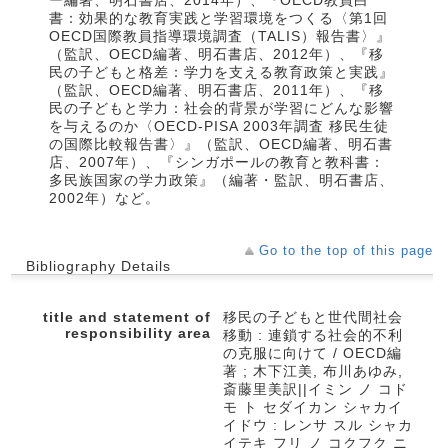
ー編著、明石書店、2014年）、『OECD教員白
書：効果的な教育実践と学習環境をつくる〈第1回
OECD国際教員指導環境調査（TALIS）報告書〉』
（監訳、OECD編著、明石書店、2012年）、『移
民の子どもと格差：学力を支える教育政策と実践』
（監訳、OECD編著、明石書店、2011年）、『移
民の子どもと学力：社会的背景が学習にどんな影響
を与えるのか〈OECD-PISA 2003年調査 移民生徒
の国際比較報告書〉』（監訳、OECD編著、明石書
店、2007年）、『シンガポールの教育と教科書：
多民族国家の学力政策』（編著・監訳、明石書店、
2002年）など。
Go to the top of this page
Bibliography Details
title and statement of
移民の子どもと世代間社会
responsibility area
移動 : 連鎖する社会的不利
の克服に向けて / OECD編
著 ; 木下江美, 布川あゆみ,
斎藤里美訳||イミン ノ コド
モ ト セダイカン シャカイ
イドウ : レンサ スル シャカ
イテキ フリ ノ コクフク ニ