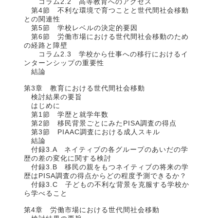
コラム2.2 高等教育へのアクセス
第4節 不利な環境で育つことと世代間社会移動
との関連性
第5節 学校レベルの決定的要因
第6節 労働市場における世代間社会移動のため
の経路と障壁
コラム2.3 学校から仕事への移行におけるイ
ンターンシップの重要性
結論
第3章 教育における世代間社会移動
検討結果の要旨
はじめに
第1節 学歴と就学年数
第2節 移民背景ごとにみたPISA調査の得点
第3節 PIAAC調査における成人スキル
結論
付録3.A ネイティブの各グループのあいだの学
歴の差の変化に関する検討
付録3.B 移民の親をもつネイティブの将来の学
歴はPISA調査の得点からどの程度予測できるか？
付録3.C 子どもの不利な背景を克服する学校か
ら学べること
第4章 労働市場における世代間社会移動