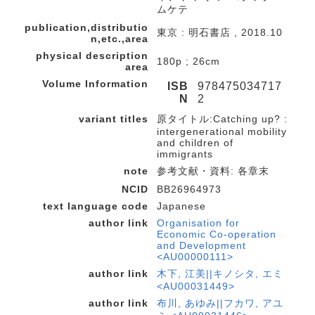
ムケテ
publication,distributio
東京 : 明石書店 , 2018.10
n,etc.,area
physical description
180p ; 26cm
area
Volume Information
ISB
978475034717
N
2
variant titles
原タイトル:Catching up? :
intergenerational mobility
and children of
immigrants
note
参考文献・資料: 各章末
NCID
BB26964973
text language code
Japanese
author link
Organisation for
Economic Co-operation
and Development
<AU00000111>
author link
木下, 江美||キノシタ, エミ
<AU00031449>
author link
布川, あゆみ||フカワ, アユ