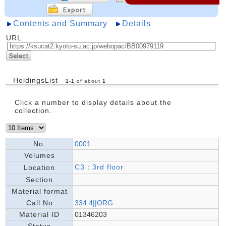
Contents and Summary
Details
URL:
HoldingsList
1
-
1
of about
1
Click a number to display details about the
collection.
No.
0001
Volumes
C3：3rd floor
Location
Section
Material format
Call No
334.4||ORG
Material ID
01346203