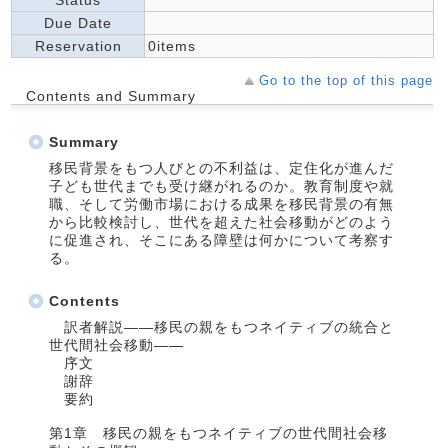
Status
Due Date
Reservation
0items
Go to the top of this page
Contents and Summary
Summary
移民背景をもつ人びとの不利益は、定住化が進んだ
子ども世代までも受け継がれるのか。教育制度や就
職、そして労働市場における成果を移民背景の有無
から比較検討し、世代を超えた社会移動がどのよう
に促進され、そこにある障壁は何かについて考察す
る。
Contents
訳者解説――移民の親をもつネイティブの統合と
世代間社会移動――
序文
謝辞
要約
第1章 移民の親をもつネイティブの世代間社会移