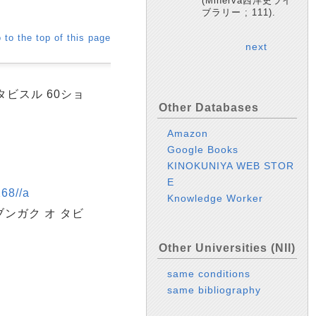
(Minerva西洋史ライ
ブラリー ; 111).
 to the top of this page
next
タビスル 60ショ
Other Databases
Amazon
Google Books
KINOKUNIYA WEB STOR
E
8//a
Knowledge Worker
ンガク オ タビ
Other Universities (NII)
same conditions
same bibliography