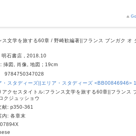
Go
ス文学を旅する60章 / 野崎歓編著||フランス ブンガク オ 
 明石書店 , 2018.10
 : 挿図, 肖像, 地図 ; 19cm
N
9784750347028
・スタディーズ||エリア・スタディーズ <BB00846946> 16
りアクセスタイトル:フランス文学を旅する60章||フランス ブ
 ロクジュッショウ
: p350-361
内: 各章末
07894X
nese