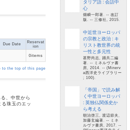
タリア語 : 会話中
心
畑瞬一郎著. -- 改訂
版. -- 三修社, 2015.
中近世ヨーロッパ
の宗教と政治 : キ
Reservat
Due Date
リスト教世界の統
ion
一性と多元性
0items
甚野尚志, 踊共二編
著. -- ミネルヴァ書
房, 2014. -- (Minerv
 to the top of this page
a西洋史ライブラリー
; 100).
「帝国」で読み解
く中世ヨーロッパ
ある、中世から
: 英独仏関係史か
よる珠玉のエッ
ら考える
朝治啓三, 渡辺節夫,
加藤玄編著. -- ミネ
ルヴァ書房, 2017. --