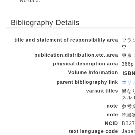
No data.
Bibliography Details
title and statement of responsibility area
フラン
ウ
publication,distribution,etc.,area
東京 :
physical description area
366p
Volume Information
ISB
parent bibliography link
エリア
variant titles
異な
スル
note
参考文献
note
読書案
NCID
BB27
text language code
Japa