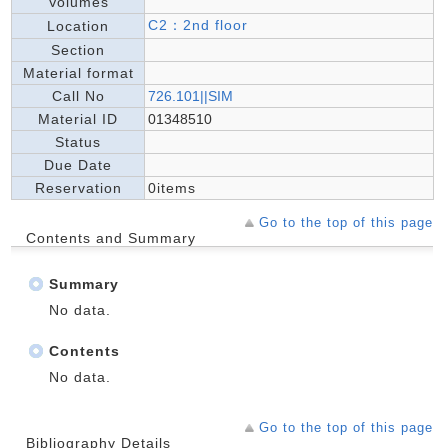
Volumes
C2：2nd floor
Location
Section
Material format
Call No
726.101||SIM
Material ID
01348510
Status
Due Date
Reservation
0items
Go to the top of this page
Contents and Summary
Summary
No data.
Contents
No data.
Go to the top of this page
Bibliography Details