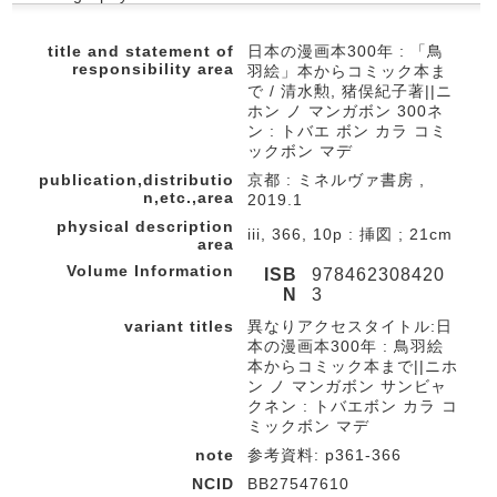
title and statement of
日本の漫画本300年 : 「鳥
responsibility area
羽絵」本からコミック本ま
で / 清水勲, 猪俣紀子著||ニ
ホン ノ マンガボン 300ネ
ン : トバエ ボン カラ コミ
ックボン マデ
publication,distributio
京都 : ミネルヴァ書房 ,
n,etc.,area
2019.1
physical description
iii, 366, 10p : 挿図 ; 21cm
area
Volume Information
ISB
978462308420
N
3
variant titles
異なりアクセスタイトル:日
本の漫画本300年 : 鳥羽絵
本からコミック本まで||ニホ
ン ノ マンガボン サンビャ
クネン : トバエボン カラ コ
ミックボン マデ
note
参考資料: p361-366
NCID
BB27547610