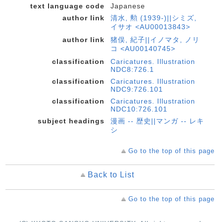
text language code
Japanese
author link
清水, 勲 (1939-)||シミズ,
イサオ <AU00013843>
author link
猪俣, 紀子||イノマタ, ノリ
コ <AU00140745>
classification
Caricatures. Illustration
NDC8:726.1
classification
Caricatures. Illustration
NDC9:726.101
classification
Caricatures. Illustration
NDC10:726.101
subject headings
漫画 -- 歴史||マンガ -- レキ
シ
Go to the top of this page
Back to List
Go to the top of this page