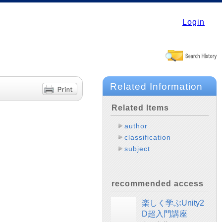
Login
Related Information
Related Items
author
classification
subject
recommended access
楽しく学ぶUnity2
D超入門講座