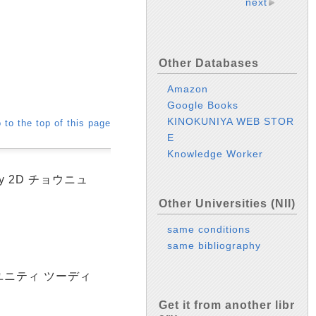
next
Other Databases
Amazon
Google Books
KINOKUNIYA WEB STOR
 to the top of this page
E
Knowledge Worker
y 2D チョウニュ
Other Universities (NII)
same conditions
same bibliography
 ユニティ ツーディ
Get it from another libr