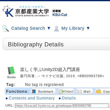
Catalog Search ▼
My Library ▼
Bibliography Details
楽しく学ぶUnity2D超入門講座
森巧尚著. -- マイナビ出版, 2019. <BB00983788>
Tag:
No tag is registered
Functions:
Contents and Summary
Details
URL: