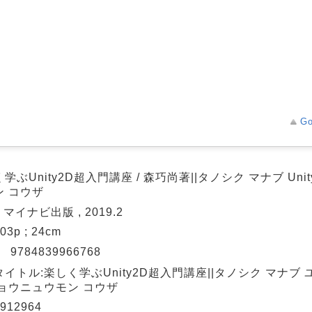
Go
学ぶUnity2D超入門講座 / 森巧尚著||タノシク マナブ Unit
ン コウザ
: マイナビ出版 , 2019.2
 303p ; 24cm
N
9784839966768
イトル:楽しく学ぶUnity2D超入門講座||タノシク マナブ
チョウニュウモン コウザ
912964