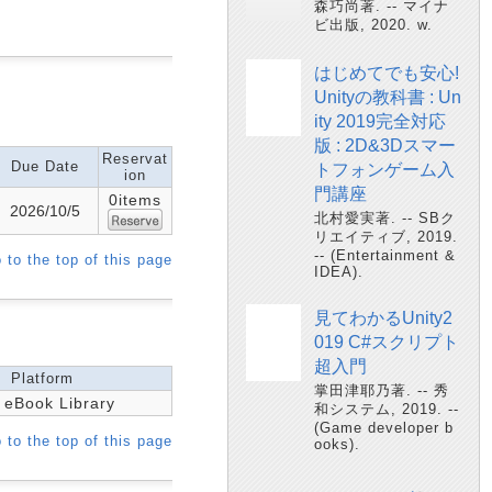
森巧尚著. -- マイナ
ビ出版, 2020. w.
はじめてでも安心!
Unityの教科書 : Un
ity 2019完全対応
版 : 2D&3Dスマー
Reservat
Due Date
トフォンゲーム入
ion
門講座
0items
2026/10/5
北村愛実著. -- SBク
リエイティブ, 2019.
-- (Entertainment &
 to the top of this page
IDEA).
見てわかるUnity2
019 C#スクリプト
超入門
Platform
掌田津耶乃著. -- 秀
eBook Library
和システム, 2019. --
(Game developer b
 to the top of this page
ooks).