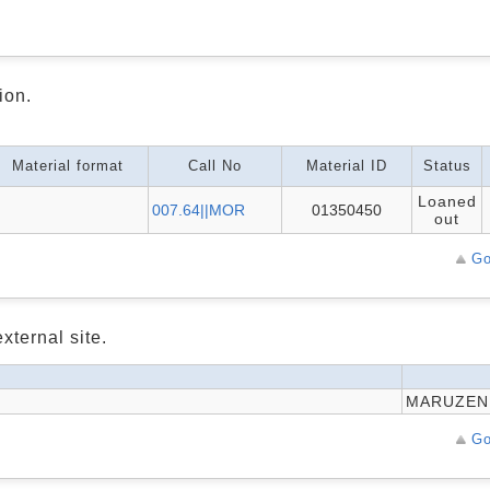
ion.
Material format
Call No
Material ID
Status
Loaned
007.64||MOR
01350450
out
Go
xternal site.
MARUZEN 
Go