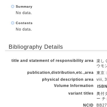
Summary
No data.
Contents
No data.
Bibliography Details
title and statement of responsibility area
楽しく
ウモ
publication,distribution,etc.,area
東京 
physical description area
viii,
Volume Information
ISB
variant titles
奥付タ
ー 
NCID
BB27