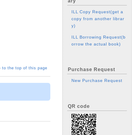
ary
ILL Copy Request(get a
copy from another librar
y)
ILL Borrowing Request(b
orrow the actual book)
 to the top of this page
Purchase Request
New Purchase Request
QR code