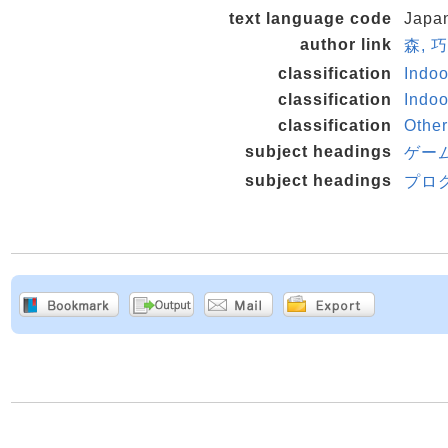
text language code
Japa
author link
森, 
classification
Indo
classification
Indo
classification
Othe
subject headings
ゲー
subject headings
プロ