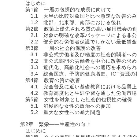
はじめに
第1節 一層の包摂的な成長に向けて
1.1 大半の比較対象国と比べ急速な改善のみ
1.2 北部、北東部、南部における後れ
第2節 政策上優先される質の高い雇用機会の
2.1 対象の明確な改革パッケージによる非公
2.2 部分的な労働者保護でしかない最低賃金
第3節 一層の社会的保護の改善
3.1 非公式労働者及び極度の社会的弱者への
3.2 非公式部門の労働者を中心に改善の求め
3.3 近代化、高齢化社会への適応を求められ
3.4 総合医療、予防的健康増進、ICT資源
第4節 教育の質の改善
4.1 完全普及に近い基礎教育における品質上
4.2 教育高度化と生涯学習を通した労働市場
第5節 女性を対象とした社会的包摂性の確保
5.1 消極的な女性の政治への参加
5.2 重大な女性への暴力問題
第2章 繁栄――生産性の向上
はじめに