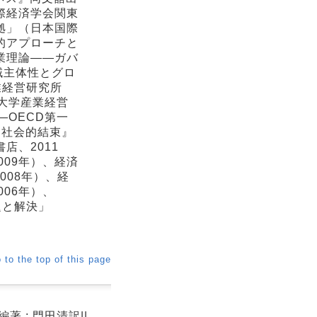
際経済学会関東
拠」（日本国際
的アプローチと
業理論――ガバ
域主体性とグロ
業経営研究所
大学産業経営
―OECD第一
と社会的結束』
店、2011
09年）、経済
008年）、経
06年）、
題と解決」
 to the top of this page
著 ; 門田清訳||