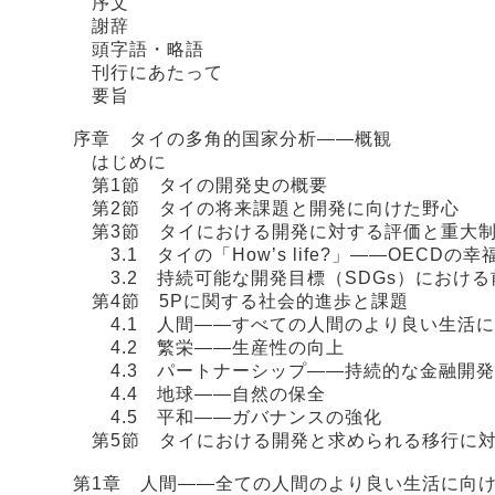
序文
謝辞
頭字語・略語
刊行にあたって
要旨
序章 タイの多角的国家分析――概観
はじめに
第1節 タイの開発史の概要
第2節 タイの将来課題と開発に向けた野心
第3節 タイにおける開発に対する評価と重大
3.1 タイの「How’s life?」――OECD
3.2 持続可能な開発目標（SDGs）における
第4節 5Pに関する社会的進歩と課題
4.1 人間――すべての人間のより良い生活に
4.2 繁栄――生産性の向上
4.3 パートナーシップ――持続的な金融開発
4.4 地球――自然の保全
4.5 平和――ガバナンスの強化
第5節 タイにおける開発と求められる移行に対
第1章 人間――全ての人間のより良い生活に向