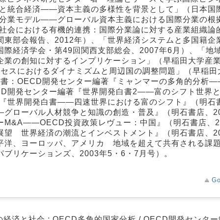
会と統合経済――資本主義の多様性を背景として」（日本国
内分業モデル――グローバル資本主義における国際分業の根
ル社会における有機的連携：国際分業論に対する産業組織論
東部会報告、2012年）、「世界経済システムと多国籍企
際経済学会・第49回関西支部総会、2007年6月）、「地
企業の創知に対するインプリケーション」（早稲田大学産
プロセスにおけるダイナミズムと周辺国の調整問題」（早稲田
訳書：OECD開発センター編著『ミャンマーの多角的分析―
ECD開発センター編著『世界開発白書2――富のシフト世界
著『世界開発白書――四速世界における富のシフト』（明石書
―グローバル人材競争と知識の創造・普及』（明石書店、20
M&A――OECD投資政策レヴュー：中国』（明石書店、2
展望 世界経済の潮流とインベストメント』（明石書店、20
太平洋、ヨーロッパ、アメリカ 地域を超えて共有される課
ブリケーションズ、2003年5・6・7月号）。
Go
経済と社会 : OECD多角的国家分析 / OECD開発センター編