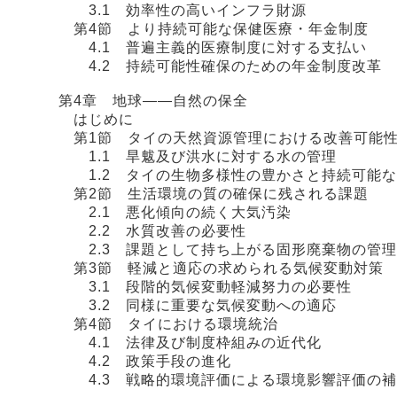
3.1 効率性の高いインフラ財源
第4節 より持続可能な保健医療・年金制度
4.1 普遍主義的医療制度に対する支払い
4.2 持続可能性確保のための年金制度改革
第4章 地球――自然の保全
はじめに
第1節 タイの天然資源管理における改善可能
1.1 旱魃及び洪水に対する水の管理
1.2 タイの生物多様性の豊かさと持続可能な
第2節 生活環境の質の確保に残される課題
2.1 悪化傾向の続く大気汚染
2.2 水質改善の必要性
2.3 課題として持ち上がる固形廃棄物の管理
第3節 軽減と適応の求められる気候変動対策
3.1 段階的気候変動軽減努力の必要性
3.2 同様に重要な気候変動への適応
第4節 タイにおける環境統治
4.1 法律及び制度枠組みの近代化
4.2 政策手段の進化
4.3 戦略的環境評価による環境影響評価の補