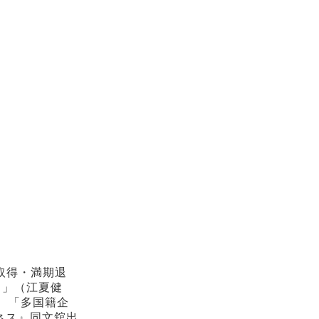
取得・満期退
ス」（江夏健
、「多国籍企
ネス』同文舘出