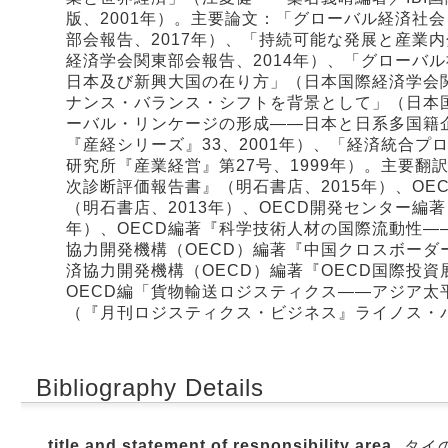
版、2001年）。主要論文：「グローバル経済社
部会報告、2017年）、「持続可能な発展と産業
経済学会関東部会報告、2014年）、「グローバ
日本及び新興大国の在り方」（日本国際経済学会関
ナンス・バランス・シフトを背景として」（日本国
ーバル・リンケージの形成――日本と日系多国籍
『産経シリーズ』33、2001年）、「経済統合
研究所『産業経営』第27号、1999年）。主要翻
次診断評価報告書』（明石書店、2015年）、O
（明石書店、2013年）、OECD開発センター編
年）、OECD編著『科学技術人材の国際流動性―
協力開発機構（OECD）編著『中国クロスボーダー
済協力開発機構（OECD）編著『OECD国際投資
OECD編「貨物輸送ロジスティクス――アジア
（『月刊ロジスティクス・ビジネス』ライノス・パ
Bibliography Details
title and statement of responsibility area
タイの