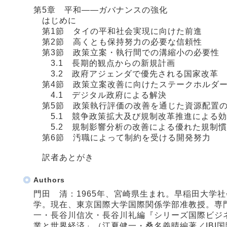
第5章 平和――ガバナンスの強化
はじめに
第1節 タイの平和社会実現に向けた前進
第2節 高くとも保持努力の必要な信頼性
第3節 政策立案・執行間での溝縮小の必要性
3.1 長期的観点からの新規計画
3.2 政府アジェンダで優先される国家改革
第4節 政策立案改善に向けたステークホルダー
4.1 デジタル政府による解決
第5節 政策執行評価の改善を通じた資源配置
5.1 競争政策拡大及び規制改革推進による効
5.2 規制影響分析の改善による優れた規制慣
第6節 汚職によって制約を受ける開発努力
訳者あとがき
Authors
門田 清：1965年、宮崎県生まれ。早稲田大学
学。現在、東京国際大学国際関係学部准教授。専
一・長谷川信次・長谷川礼編『シリーズ国際ビジネ
業と世界経済」（江夏健一・桑名義晴編著／IBI