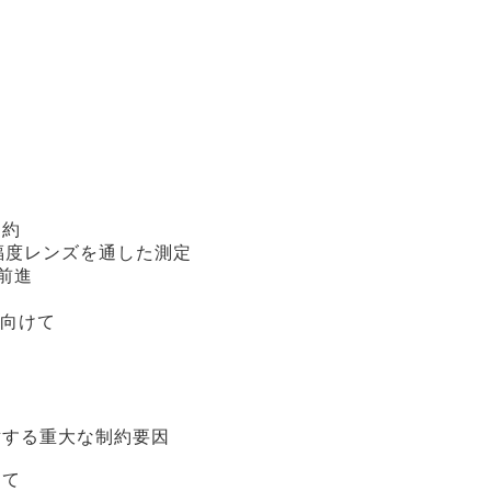
制約
の幸福度レンズを通した測定
前進
向けて
する重大な制約要因
けて