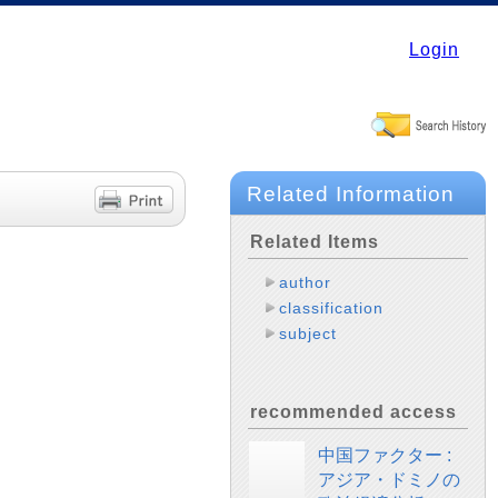
Login
Related Information
Related Items
author
classification
subject
recommended access
中国ファクター :
アジア・ドミノの