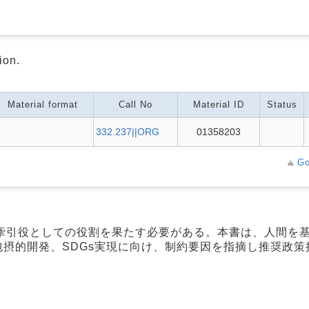
ion.
Material format
Call No
Material ID
Status
332.237||ORG
01358203
Go
牽引役としての役割を果たす必要がある。本書は、人間を
包摂的開発、SDGs実現に向け、制約要因を指摘し推奨政策