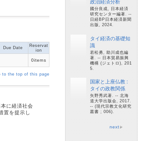
政治経済分析
國分良成, 日本経済
研究センター編著. --
日経BP日本経済新聞
出版, 2024.
タイ経済の基礎知
識
Reservat
Due Date
ion
若松勇, 助川成也編
著. -- 日本貿易振興
0items
機構 (ジェトロ), 201
5.
 to the top of this page
国家と上座仏教 :
タイの政教関係
矢野秀武著. -- 北海
道大学出版会, 2017.
基本に経済社会
-- (現代宗教文化研究
叢書 ; 006).
措置を提示し
next