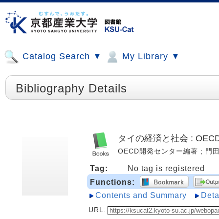
Catalog Search ▼
My Library ▼
Bibliography Details
タイの経済と社会 : OE
OECD開発センター編著 ; 門田清訳.
Tag:
No tag is registered
Functions:
Contents and Summary
Deta
URL: