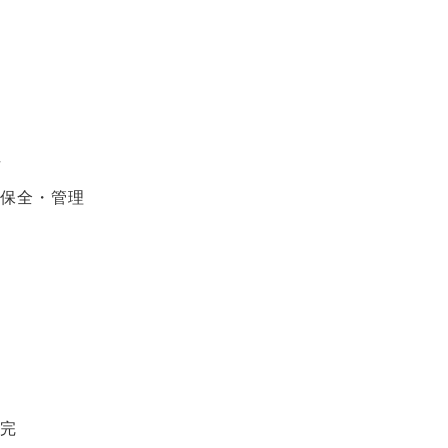
性
保全・管理
完