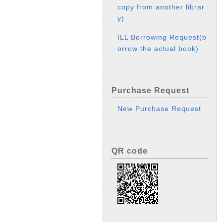
copy from another librar
y)
ILL Borrowing Request(b
orrow the actual book)
Purchase Request
New Purchase Request
QR code