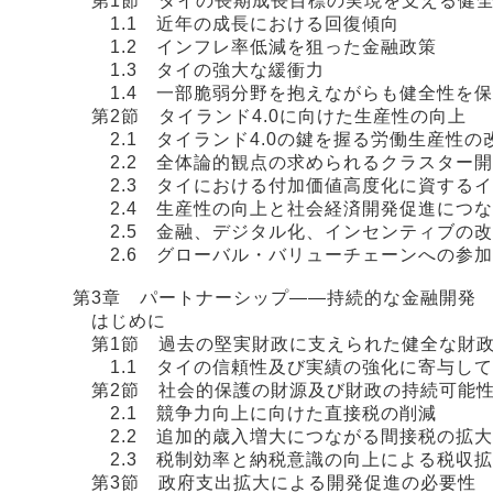
第1節 タイの長期成長目標の実現を支える健全
1.1 近年の成長における回復傾向
1.2 インフレ率低減を狙った金融政策
1.3 タイの強大な緩衝力
1.4 一部脆弱分野を抱えながらも健全性を保
第2節 タイランド4.0に向けた生産性の向上
2.1 タイランド4.0の鍵を握る労働生産性の
2.2 全体論的観点の求められるクラスター開
2.3 タイにおける付加価値高度化に資するイ
2.4 生産性の向上と社会経済開発促進につな
2.5 金融、デジタル化、インセンティブの改
2.6 グローバル・バリューチェーンへの参加
第3章 パートナーシップ――持続的な金融開発
はじめに
第1節 過去の堅実財政に支えられた健全な財政
1.1 タイの信頼性及び実績の強化に寄与して
第2節 社会的保護の財源及び財政の持続可能性
2.1 競争力向上に向けた直接税の削減
2.2 追加的歳入増大につながる間接税の拡大
2.3 税制効率と納税意識の向上による税収拡
第3節 政府支出拡大による開発促進の必要性