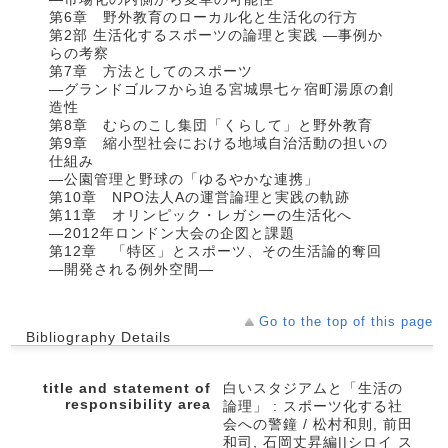
第6章 野外教育のローカル化と生活化の行方
第2部 生活化するスポーツの論理と実践 ―事例か
らの考察
第7章 方法としてのスポーツ
―グランドゴルフから迫る宮城県七ヶ宿町湯原の創
造性
第8章 むらのこし集団「くらして」と野外教育
第9章 縮小型社会における地域自治活動の担いの
仕組み
―公園管理と野球の「ゆるやかな連携」
第10章 NPO法人Aの運営論理と実践の軌跡
第11章 オリンピック・レガシーの生活化へ
―2012年ロンドン大会の企図と課題
第12章 「特区」とスポーツ、その生活論的奪回
―開発される例外空間―
Go to the top of this page
Bibliography Details
title and statement of
白いスタジアムと「生活の
responsibility area
論理」 : スポーツ化する社
会への警鐘 / 松村和則, 前田
和司, 石岡丈昇編||シロイ ス