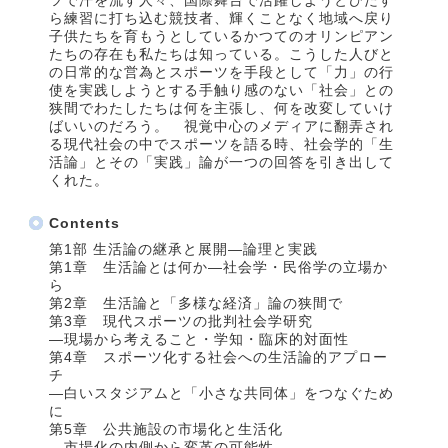
ツで汗を流す人々、国際舞台で活躍しようとひたす
ら練習に打ち込む競技者、輝くことなく地域へ戻り
子供たちを育もうとしているかつてのオリンピアン
たちの存在も私たちは知っている。こうした人びと
の日常的な営為とスポーツを手段として「力」の行
使を実践しようとする手触り感のない「社会」との
狭間でわたしたちは何を主張し、何を改変していけ
ばいいのだろう。 視覚中心のメディアに翻弄され
る現代社会の中でスポーツを語る時、社会学的「生
活論」とその「実践」論が一つの回答を引き出して
くれた。
Contents
第1部 生活論の継承と展開―論理と実践
第1章 生活論とは何か―社会学・民俗学の立場か
ら
第2章 生活論と「多様な経済」論の狭間で
第3章 現代スポーツの批判社会学研究
―現場から考えること・学知・臨床的対面性
第4章 スポーツ化する社会への生活論的アプロー
チ
―白いスタジアムと「小さな共同体」をつなぐため
に
第5章 公共施設の市場化と生活化
―市場化の内側から変革の可能性