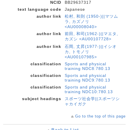
NCID
BB29637317
text language code
Japanese
author link
松村, 和則 (1950-)||マツム
ラ, カズノリ
<AU00008040>
author link
前田, 和司(1962-)||マエタ,
カズシ <AU00107728>
author link
石岡, 丈昇(1977-)||イシオ
カ, トモノリ
<AU00107985>
classification
Sports and physical
training NDC8:780.13
classification
Sports and physical
training NDC9:780.13
classification
Sports and physical
training NDC10:780.13
subject headings
スポーツ社会学||スポーツシ
ャカイガク
Go to the top of this page