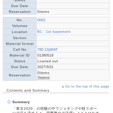
Status
Due Date
Reservation
0items
No.
0002
Volumes
B1：1st basement
Location
Section
Material format
Call No
780.13||MAT
Material ID
01380518
Status
Loaned out
Due Date
2027/3/31
0items
Reservation
Go to the top of this page
Contents and Summary
Summary
「東京2020」の喧騒の中でジョギングや軽スポー