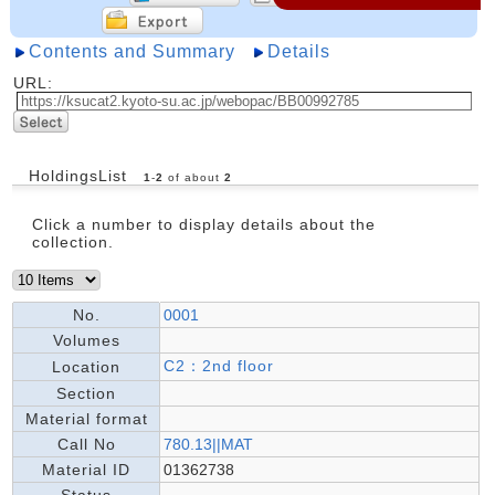
Contents and Summary
Details
URL:
HoldingsList
1
-
2
of about
2
Click a number to display details about the
collection.
No.
0001
Volumes
C2：2nd floor
Location
Section
Material format
Call No
780.13||MAT
Material ID
01362738