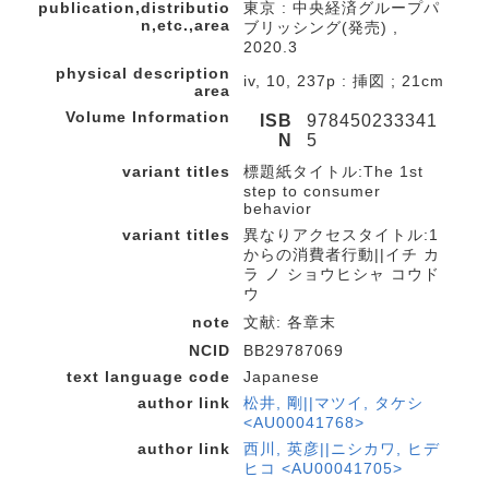
publication,distributio
東京 : 中央経済グループパ
n,etc.,area
ブリッシング(発売) ,
2020.3
physical description
iv, 10, 237p : 挿図 ; 21cm
area
Volume Information
ISB
978450233341
N
5
variant titles
標題紙タイトル:The 1st
step to consumer
behavior
variant titles
異なりアクセスタイトル:1
からの消費者行動||イチ カ
ラ ノ ショウヒシャ コウド
ウ
note
文献: 各章末
NCID
BB29787069
text language code
Japanese
author link
松井, 剛||マツイ, タケシ
<AU00041768>
author link
西川, 英彦||ニシカワ, ヒデ
ヒコ <AU00041705>