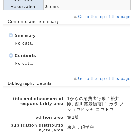
Reservation
0items
Go to the top of this page
Contents and Summary
Summary
No data.
Contents
No data.
Go to the top of this page
Bibliography Details
title and statement of
1からの消費者行動 / 松井
responsibility area
剛, 西川英彦編著||1 カラ ノ
ショウヒシャ コウドウ
edition area
第2版
publication,distributio
東京 : 碩学舎
n,etc.,area