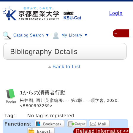
Login
≡
Catalog Search ▼
My Library ▼
Bibliography Details
Back to List
1からの消費者行動
松井剛, 西川英彦編著. -- 第2版. -- 碩学舎, 2020.
<BB00993269>
Tag:
No tag is registered
Functions:
Related Information<<