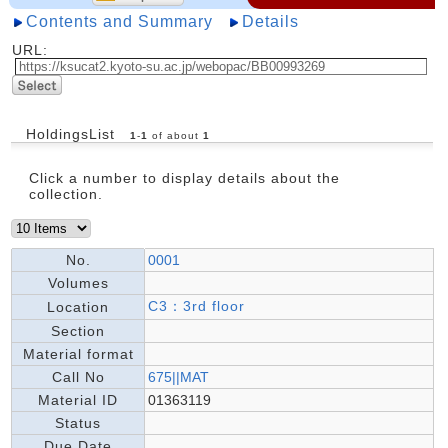
Contents and Summary
Details
URL:
HoldingsList
1
-
1
of about
1
Click a number to display details about the
collection.
No.
0001
Volumes
C3：3rd floor
Location
Section
Material format
Call No
675||MAT
Material ID
01363119
Status
Due Date