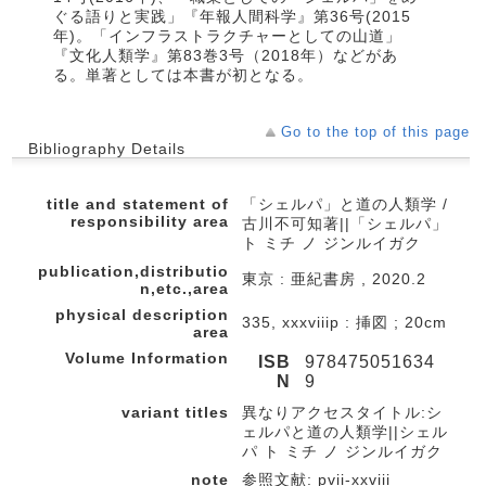
ぐる語りと実践」『年報人間科学』第36号(2015
年)。「インフラストラクチャーとしての山道」
『文化人類学』第83巻3号（2018年）などがあ
る。単著としては本書が初となる。
Go to the top of this page
Bibliography Details
title and statement of
「シェルパ」と道の人類学 /
responsibility area
古川不可知著||「シェルパ」
ト ミチ ノ ジンルイガク
publication,distributio
東京 : 亜紀書房 , 2020.2
n,etc.,area
physical description
335, xxxviiip : 挿図 ; 20cm
area
Volume Information
ISB
978475051634
N
9
variant titles
異なりアクセスタイトル:シ
ェルパと道の人類学||シェル
パ ト ミチ ノ ジンルイガク
note
参照文献: pvii-xxviii