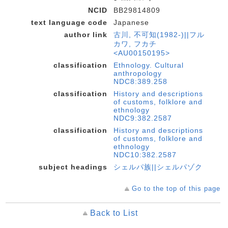
NCID
BB29814809
text language code
Japanese
author link
古川, 不可知(1982-)||フル
カワ, フカチ
<AU00150195>
classification
Ethnology. Cultural
anthropology
NDC8:389.258
classification
History and descriptions
of customs, folklore and
ethnology
NDC9:382.2587
classification
History and descriptions
of customs, folklore and
ethnology
NDC10:382.2587
subject headings
シェルパ族||シェルパゾク
Go to the top of this page
Back to List