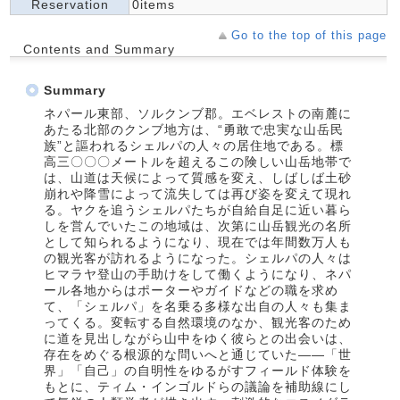
Reservation
0items
Go to the top of this page
Contents and Summary
Summary
ネパール東部、ソルクンブ郡。エベレストの南麓に
あたる北部のクンブ地方は、“勇敢で忠実な山岳民
族”と謳われるシェルパの人々の居住地である。標
高三〇〇〇メートルを超えるこの険しい山岳地帯で
は、山道は天候によって質感を変え、しばしば土砂
崩れや降雪によって流失しては再び姿を変えて現れ
る。ヤクを追うシェルパたちが自給自足に近い暮ら
しを営んでいたこの地域は、次第に山岳観光の名所
として知られるようになり、現在では年間数万人も
の観光客が訪れるようになった。シェルパの人々は
ヒマラヤ登山の手助けをして働くようになり、ネパ
ール各地からはポーターやガイドなどの職を求め
て、「シェルパ」を名乗る多様な出自の人々も集ま
ってくる。変転する自然環境のなか、観光客のため
に道を見出しながら山中をゆく彼らとの出会いは、
存在をめぐる根源的な問いへと通じていた――「世
界」「自己」の自明性をゆるがすフィールド体験を
もとに、ティム・インゴルドらの議論を補助線にし