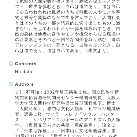
て気鋭の人類学者が描き出す、刺激的なエスノグラ
フィ。世界を歩むとき、自己は道であり、道は自己
であるわれわれは世界のうちで無数の人やモノや事
物と対等な関係のなかで生を営んでおり、人間社会
とはそのうちの一部を恣意的に切り出したものに過
ぎない。そしてわれわれが一歩を踏み出すとき、自
己の身体は他者の身体やモノや概念からなる環境中
の諸要素とそのつど一回的な関係を取り結び、道の
アレンジメントの一部となる。世界を歩むとき、自
己は道であり、道は自己である。（本文より）
Contents
No data.
Authors
古川 不可知：1982年埼玉県生まれ。国立民族学博
物館学術資源研究開発センター機関研究員。大阪大
学大学院人間科学研究科博士後期課程修了。博士
（人間科学）。専門は文化人類学、ヒマラヤ地域研
究。訳書にR・ウィラースレフ『ソウル・ハンター
ズ ――シベリア・ユカギールのアニミズムの人類
学』（奥野克巳らとの共訳／亜紀書房）、論文に
「「仕事は探検」」『日本山岳文化学会論集』第
14号(2016年)、「職業としての「シェルパ」をめ