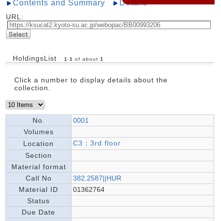
Contents and Summary
Details
URL:
HoldingsList
1
-
1
of about
1
Click a number to display details about the
collection.
No.
0001
Volumes
C3：3rd floor
Location
Section
Material format
Call No
382.2587||HUR
Material ID
01362764
Status
Due Date