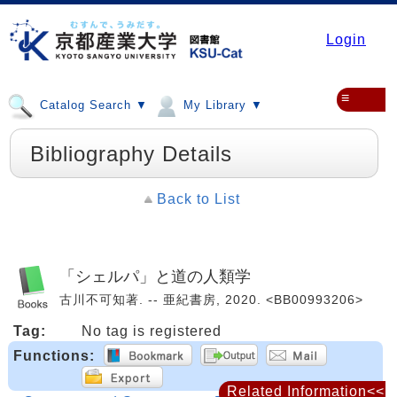
Login
≡
Catalog Search ▼
My Library ▼
Bibliography Details
Back to List
「シェルパ」と道の人類学
古川不可知著. -- 亜紀書房, 2020. <BB00993206>
Tag:
No tag is registered
Functions:
Related Information<<