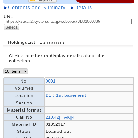
Contents and Summary
Details
URL:
HoldingsList
1
-
1
of about
1
Click a number to display details about the
collection.
No.
0001
Volumes
B1：1st basement
Location
Section
Material format
Call No
210.42||TAK||4
Material ID
01392317
Status
Loaned out