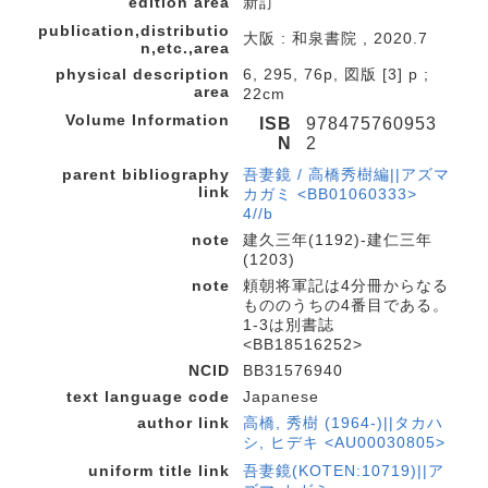
edition area
新訂
publication,distributio
大阪 : 和泉書院 , 2020.7
n,etc.,area
physical description
6, 295, 76p, 図版 [3] p ;
area
22cm
Volume Information
ISB
978475760953
N
2
parent bibliography
吾妻鏡 / 高橋秀樹編||アズマ
link
カガミ <BB01060333>
4//b
note
建久三年(1192)-建仁三年
(1203)
note
頼朝将軍記は4分冊からなる
もののうちの4番目である。
1-3は別書誌
<BB18516252>
NCID
BB31576940
text language code
Japanese
author link
高橋, 秀樹 (1964-)||タカハ
シ, ヒデキ <AU00030805>
uniform title link
吾妻鏡(KOTEN:10719)||ア