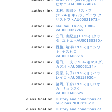
ヒサコ <AU00077407>
author link
木村, 護郎クリストフ
(1974-)||キムラ, ゴロウ ク
リストフ <AU00021973>
author link
Klautau, Orion, 1980-
<AU00033726>
author link
立田, 由紀恵(1972-)||タッ
タ, ユキエ <AU00160350>
author link
西脇, 靖洋(1976-)||ニシワ
キ, ヤスヒロ
<AU00160351>
author link
増田, 一夫 (1954-)||マスダ,
カズオ <AU00003134>
author link
見原, 礼子(1978-)||ミハラ,
レイコ <AU00115930>
author link
諸岡, 了介(1976-)||モロオ
カ, リョウスケ
<AU00160352>
classification
History and conditions of
religions NDC8:162.3
classification
History and conditions of