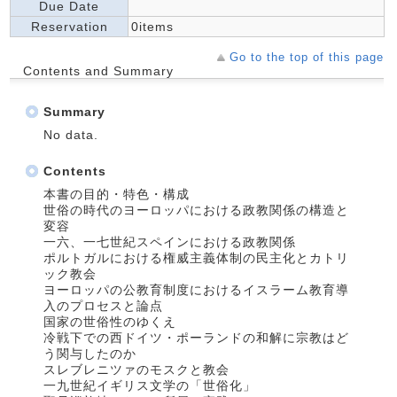
Due Date
Reservation
0items
Go to the top of this page
Contents and Summary
Summary
No data.
Contents
本書の目的・特色・構成
世俗の時代のヨーロッパにおける政教関係の構造と
変容
一六、一七世紀スペインにおける政教関係
ポルトガルにおける権威主義体制の民主化とカトリ
ック教会
ヨーロッパの公教育制度におけるイスラーム教育導
入のプロセスと論点
国家の世俗性のゆくえ
冷戦下での西ドイツ・ポーランドの和解に宗教はど
う関与したのか
スレブレニツァのモスクと教会
一九世紀イギリス文学の「世俗化」