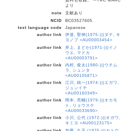
資料も収録。"--TRC MARC
より
note
文献あり
NCID
BC03527605
text language code
Japanese
author link
伊達, 聖伸(1975-)||ダテ, キ
ヨノブ <AU00003454>
author link
井上, まどか(1971-)||イノ
ウエ, マドカ
<AU00003791>
author link
内村, 俊太(1980-)||ウチム
ラ, シュンタ
<AU00105871>
author link
江川, 純一(1974-)||エガワ,
ジュンイチ
<AU00160349>
author link
岡本, 亮輔(1979-)||オカモ
ト, リョウスケ
<AU00033690>
author link
小川, 公代 (1972-)||オガワ,
キミヨ <AU00123175>
author link
加藤, 久子 (1975-)||カトウ,