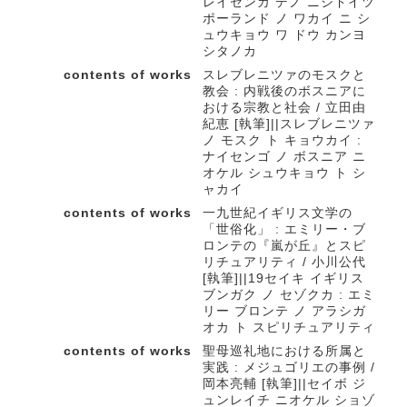
レイセンカ デノ ニシドイツ
ポーランド ノ ワカイ ニ シ
ュウキョウ ワ ドウ カンヨ
シタノカ
contents of works
スレブレニツァのモスクと
教会 : 内戦後のボスニアに
おける宗教と社会 / 立田由
紀恵 [執筆]||スレブレニツァ
ノ モスク ト キョウカイ :
ナイセンゴ ノ ボスニア ニ
オケル シュウキョウ ト シ
ャカイ
contents of works
一九世紀イギリス文学の
「世俗化」 : エミリー・ブ
ロンテの『嵐が丘』とスピ
リチュアリティ / 小川公代
[執筆]||19セイキ イギリス
ブンガク ノ セゾクカ : エミ
リー ブロンテ ノ アラシガ
オカ ト スピリチュアリティ
contents of works
聖母巡礼地における所属と
実践 : メジュゴリエの事例 /
岡本亮輔 [執筆]||セイボ ジ
ュンレイチ ニオケル ショゾ