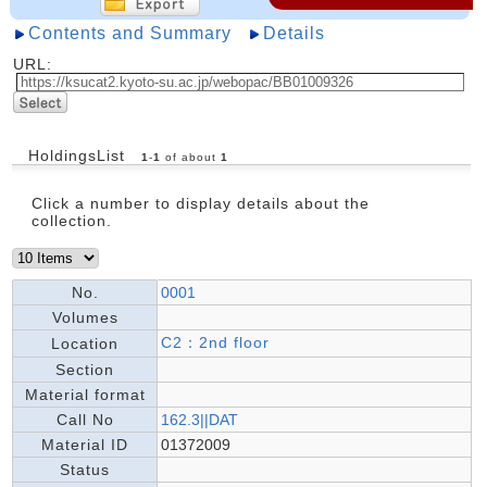
Contents and Summary
Details
URL:
HoldingsList
1
-
1
of about
1
Click a number to display details about the
collection.
No.
0001
Volumes
C2：2nd floor
Location
Section
Material format
Call No
162.3||DAT
Material ID
01372009
Status