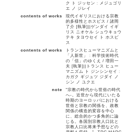
ク ト ジッセン : メジュゴリ
エ ノ ジレイ
contents of works
現代イギリスにおける宗教
的多様性とホスピス / 諸岡
了介 [執筆]||ゲンダイ イギ
リス ニオケル シュウキョウ
テキ タヨウセイ ト ホスピ
ス
contents of works
トランスヒューマニズムと
「人新世」 : 科学技術時代
の「信」のゆくえ / 増田一
夫 [執筆]||トランス ヒュー
マニズム ト ジンシンセイ :
カガク ギジュツ ジダイ ノ
シン ノ ユクエ
note
"宗教の時代から世俗の時代
へ-。近世から現代にいたる
時期のヨーロッパにおける
世俗と宗教の関係を、政教
関係の構造的変容を中心
に、総合的かつ多角的に論
じる。各国別宗教人口比と
宗教人口比将来予想などの