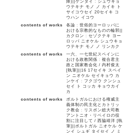
降)||ゲンダイ : シュウキョ
ウテキナ モノ ノ カイキ ト
サイコウセイ 20セイキ コ
ウハン イコウ
contents of works
各論 : 世俗的ヨーロッパに
おける宗教的なものの輪郭||
カクロン : セゾクテキ ヨー
ロッパ ニオケル シュウキョ
ウテキナ モノ ノ リンカク
contents of works
一六、一七世紀スペインに
おける政教関係 : 複合君主
政と国家教会化 / 内村俊太
[執筆]||16 17セイキ スペイ
ン ニオケル セイキョウ カ
ンケイ : フクゴウ クンシュ
セイ ト コッカ キョウカイ
カ
contents of works
ポルトガルにおける権威主
義体制の民主化とカトリッ
ク教会 : リスボン総大司教
アントニオ・リベイロの役
割に注目して / 西脇靖洋 [執
筆]||ポルトガル ニオケル ケ
ンイ シュギ タイセイ ノ ミ