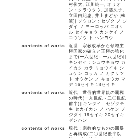
村俊太, 江川純一, オリオ
ン・クラウタウ, 加藤久子,
立田由紀恵, 井上まどか [執
筆]||ソウロン : セゾク ノ ジ
ダイ ノ ヨーロッパ ニオケ
ル セイキョウ カンケイ ノ
コウゾウ ト ヘンヨウ
contents of works
近世 : 宗教改革から領域主
権国家の確立と王権の強化
まで(一六世紀～一八世紀)||
キンセイ : シュウキョウ カ
イカク カラ リョウイキ シ
ュケン コッカ ノ カクリツ
ト オウケン ノ キョウカ マ
デ 16セイキ 18セイキ
contents of works
近代 : 世俗的世界観の覇権
の時代(一九世紀～二〇世紀
前半)||キンダイ : セゾクテ
キ セカイカン ノ ハケン ノ
ジダイ 19セイキ 20セイキ
ゼンハン
contents of works
現代 : 宗教的なものの回帰
と再構成(二〇世紀後半以