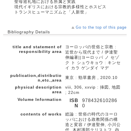
聖母巡礼地における所属と実践
現代イギリスにおける宗教的多様性とホスピス
トランスヒューマニズムと「人新世」
Go to the top of this page
Bibliography Details
title and statement of
ヨーロッパの世俗と宗教 :
responsibility area
近世から現代まで / 伊達聖
伸編著||ヨーロッパ ノ セゾ
ク ト シュウキョウ : キンセ
イ カラ ゲンダイ マデ
publication,distributio
東京 : 勁草書房 , 2020.10
n,etc.,area
physical description
viii, 306, xxvip : 挿図, 地図
area
; 22cm
Volume Information
ISB
978432610286
N
0
contents of works
総論 : 世俗の時代のヨーロ
ッパにおける政教関係の構
造と変容 / 伊達聖伸, 小川公
代, 木村護郎クリストフ, 内