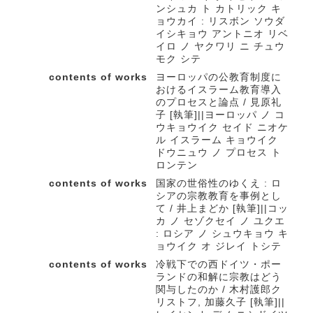
ンシュカ ト カトリック キ
ョウカイ : リスボン ソウダ
イシキョウ アントニオ リベ
イロ ノ ヤクワリ ニ チュウ
モク シテ
contents of works
ヨーロッパの公教育制度に
おけるイスラーム教育導入
のプロセスと論点 / 見原礼
子 [執筆]||ヨーロッパ ノ コ
ウキョウイク セイド ニオケ
ル イスラーム キョウイク
ドウニュウ ノ プロセス ト
ロンテン
contents of works
国家の世俗性のゆくえ : ロ
シアの宗教教育を事例とし
て / 井上まどか [執筆]||コッ
カ ノ セゾクセイ ノ ユクエ
: ロシア ノ シュウキョウ キ
ョウイク オ ジレイ トシテ
contents of works
冷戦下での西ドイツ・ポー
ランドの和解に宗教はどう
関与したのか / 木村護郎ク
リストフ, 加藤久子 [執筆]||