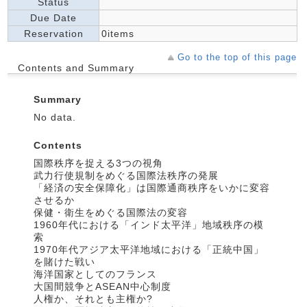
Status
Due Date
Reservation
0items
Go to the top of this page
Contents and Summary
Summary
No data.
Contents
国際秩序を捉える3つの視角
武力行使規制をめぐる国際法秩序の発展
「経済の安全保障化」は国際通商秩序をいかに変容
させるか
保健・衛生をめぐる国際法の変容
1960年代における「インド太平洋」地域秩序の模
索
1970年代アジア太平洋地域における「正統中国」
を賭けた戦い
海洋国家としてのフランス
大国間競争とASEAN中心制度
人権か、それとも主権か?