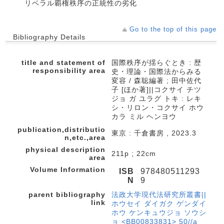
リベラル覇権秩序の正統性の劣化
Go to the top of this page
Bibliography Details
title and statement of
国際秩序が揺らぐとき : 歴
responsibility area
史・理論・国際法からみる
変容 / 森聡編著 ; 田中佐代
子 [ほか著]||コクサイ チツ
ジョ ガ ユラグ トキ : レキ
シ・リロン・コクサイ ホウ
カラ ミル ヘンヨウ
publication,distributio
東京 : 千倉書房 , 2023.3
n,etc.,area
physical description
211p ; 22cm
area
Volume Information
ISB
978480511293
N
9
parent bibliography
法政大学現代法研究所叢書||
link
ホウセイ ダイガク ゲンダイ
ホウ ケンキュウジョ ソウシ
ョ <BB00833831> 50//a