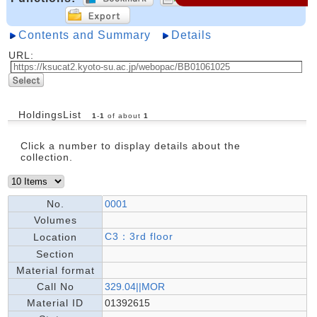
Contents and Summary
Details
URL:
HoldingsList
1
-
1
of about
1
Click a number to display details about the
collection.
No.
0001
Volumes
C3：3rd floor
Location
Section
Material format
Call No
329.04||MOR
Material ID
01392615