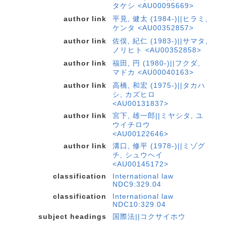
タケシ <AU00095669>
author link
平見, 健太 (1984-)||ヒラミ,
ケンタ <AU00352857>
author link
佐俣, 紀仁 (1983-)||サマタ,
ノリヒト <AU00352858>
author link
福田, 円 (1980-)||フクダ,
マドカ <AU00040163>
author link
高橋, 和宏 (1975-)||タカハ
シ, カズヒロ
<AU00131837>
author link
宮下, 雄一郎||ミヤシタ, ユ
ウイチロウ
<AU00122646>
author link
溝口, 修平 (1978-)||ミゾグ
チ, シュウヘイ
<AU00145172>
classification
International law
NDC9:329.04
classification
International law
NDC10:329.04
subject headings
国際法||コクサイホウ