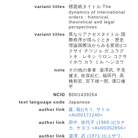
variant titles
標題紙タイトル:The
dynamics of international
orders : historical,
theoretical and legal
perspectives
variant titles
異なりアクセスタイトル:国
際秩序が揺らぐとき : 歴史
理論国際法からみる変容||コ
クサイ チツジョ ガ ユラグ
トキ : レキシ リロン コクサ
イホウ カラ ミル ヘンヨウ
note
その他の著者: 湯澤武, 平見
健太, 佐俣紀仁, 福田円, 高
橋和宏, 宮下雄一郎, 溝口修
平
NCID
BD01439264
text language code
Japanese
author link
森, 聡||モリ, サトル
<AU00171240>
author link
田中, 佐代子 (1985-)||タナ
カ, サヨコ <AU00352856>
author link
湯澤, 武 (1971-)||ユザワ,