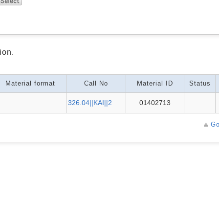
ion.
Material format
Call No
Material ID
Status
326.04||KAI||2
01402713
Go