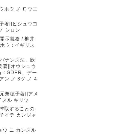
ウホウ ノ ロウエ
子著||ヒシュウヨ
ノ シロン
示義務 / 柳井
ホウ : イギリス
ガバナンス法、欧
著||オウシュウ
 : GDPR、デー
ン ノ 3ツ ノ キ
元奈穂子著||アメ
イスル キリツ
療から搾取することの
オ モチイテ カンジャ
ョウ ニ カンスル