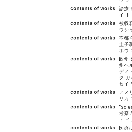
ウ ノ
contents of works
診療
イ ト
contents of works
被収
ウシャ
contents of works
不都
圭子著
ホウ 
contents of works
欧州
州ヘ
デノ 
タ ガ
セイ 
contents of works
アメ
リカ 
contents of works
"sc
考察 
ト イ
contents of works
医療