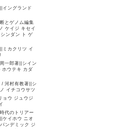
||イングランド
診断とゲノム編集
ノ ケイジ キセイ
シンダン ト ゲ
|ミカクリツ イ
リ
周一郎著||シイン
 ホウテキ カダ
 河村有教著||シ
テノ イチコウサツ
リョウ ジュウジ
イ
ク時代のトリアー
|ケイホウ ニオ
 パンデミック ジ