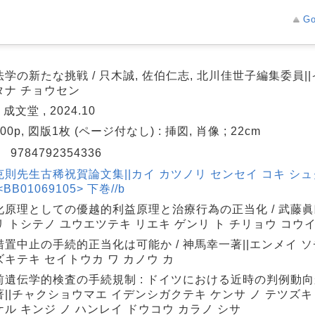
Go
学の新たな挑戦 / 只木誠, 佐伯仁志, 北川佳世子編集委員||
タナ チョウセン
 成文堂 , 2024.10
, 800p, 図版1枚 (ページ付なし) : 挿図, 肖像 ; 22cm
N
9784792354336
克則先生古稀祝賀論文集||カイ カツノリ センセイ コキ シ
BB01069105> 下巻//b
化原理としての優越的利益原理と治療行為の正当化 / 武藤眞
 トシテノ ユウエツテキ リエキ ゲンリ ト チリョウ コウイ
置中止の手続的正当化は可能か / 神馬幸一著||エンメイ ソ
キテキ セイトウカ ワ カノウ カ
前遺伝学的検査の手続規制 : ドイツにおける近時の判例動向か
||チャクショウマエ イデンシガクテキ ケンサ ノ テツズキ 
ル キンジ ノ ハンレイ ドウコウ カラノ シサ