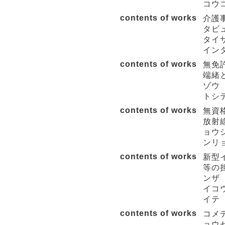
コウ
contents of works
介護
タビ
タイサ
インタ
contents of works
無免
端緒
ゾウ 
トシ
contents of works
無資
放射
ョウシ
ンリョ
contents of works
新型
等の
ンザ 
イコウ
イテ
contents of works
コメ
ョウ