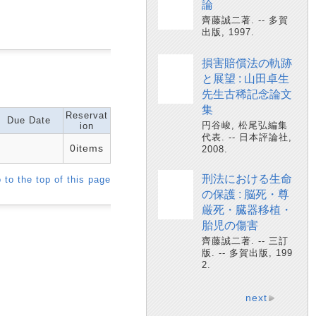
論
齊藤誠二著. -- 多賀
出版, 1997.
損害賠償法の軌跡
と展望 : 山田卓生
先生古稀記念論文
集
Reservat
Due Date
円谷峻, 松尾弘編集
ion
代表. -- 日本評論社,
0items
2008.
刑法における生命
 to the top of this page
の保護 : 脳死・尊
厳死・臓器移植・
胎児の傷害
齊藤誠二著. -- 三訂
版. -- 多賀出版, 199
2.
next