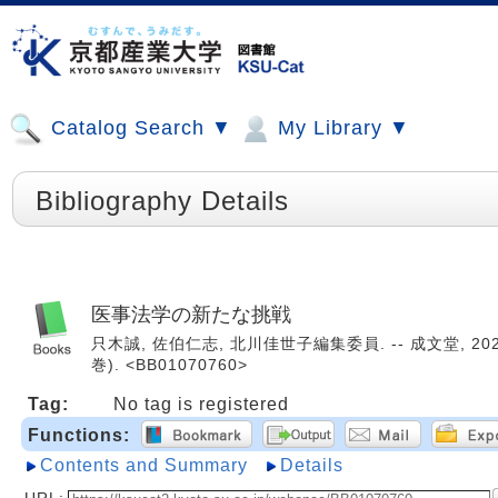
Catalog Search ▼
My Library ▼
Bibliography Details
医事法学の新たな挑戦
只木誠, 佐伯仁志, 北川佳世子編集委員. -- 成文堂, 20
巻). <BB01070760>
Tag:
No tag is registered
Functions:
Contents and Summary
Details
URL: