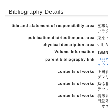
Bibliography Details
title and statement of responsibility area
医事法
アラ
publication,distribution,etc.,area
東京 :
physical description area
viii
Volume Information
ISB
parent bibliography link
甲斐
ュウ <
contents of works
正当
ゲンリ
contents of works
延命措
テツズ
contents of works
着床
田悠著
ニオケ