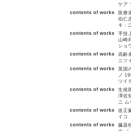
ケア 
contents of works
医療
伯仁志
キ :
contents of works
手技
山崎祥
ショ
contents of works
高齢者
ニツ
contents of works
英国
ノ 1
ツイ
contents of works
生殖
澤佐
ニ ム
contents of works
改正臓
イコ 
contents of works
臓器移