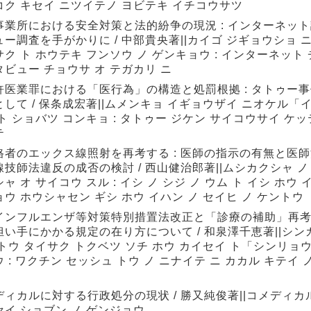
コク キセイ ニツイテノ ヨビテキ イチコウサツ
事業所における安全対策と法的紛争の現況 : インターネッ
ュー調査を手がかりに / 中部貴央著||カイゴ ジギョウショ 
ク ト ホウテキ フンソウ ノ ゲンキョウ : インターネット
ビュー チョウサ オ テガカリ ニ
許医業罪における「医行為」の構造と処罰根拠 : タトゥー
として / 保条成宏著||ムメンキョ イギョウザイ ニオケル「
ト ショバツ コンキョ : タトゥー ジケン サイコウサイ ケッ
テ
格者のエックス線照射を再考する : 医師の指示の有無と医
線技師法違反の成否の検討 / 西山健治郎著||ムシカクシャ ノ
ャ オ サイコウ スル : イシ ノ シジ ノ ウム ト イシ ホウ 
ウ ホウシャセン ギシ ホウ イハン ノ セイヒ ノ ケントウ
インフルエンザ等対策特別措置法改正と「診療の補助」再考 
担い手にかかる規定の在り方について / 和泉澤千恵著||シン
トウ タイサク トクベツ ソチ ホウ カイセイ ト「シンリョウ
 : ワクチン セッシュ トウ ノ ニナイテ ニ カカル キテイ 
ディカルに対する行政処分の現状 / 勝又純俊著||コメディカル
セイ ショブン ノ ゲンジョウ