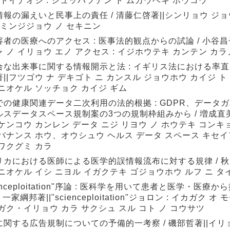
 トイナオシ : シュッパツテン ト ムカウベキ ホウコウ
情報の漏えいと民事上の責任 / 清藤仁啓著||シンリョウ ジョ
 ミンジジョウ ノ セキニン
容者の医療へのアクセス : 医事法的観点からの試論 / 小谷昌
 ノ イリョウ エノ アクセス : イジホウテキ カンテン カラ
合な出来事に関する情報開示と法 : イギリス法における率直開
||フツゴウ ナ デキゴト ニ カンスル ジョウホウ カイジ ト 
ニオケル ソッチョク カイジ ギム
での健康関連データ二次利用の法的根拠 : GDPR、データ
ルスデータスペース規制案の3つの規制枠組みから / 増成直美
ケンコウ カンレン データ ニジ リヨウ ノ ホウテキ コンキョ
バナンス ホウ、オウシュウ ヘルス データ スペース キセイア
ワクグミ カラ
リカにおける医師による医学的誤情報流布に対する規律 / 秋
ニオケル イシ ニヨル イガクテキ ゴジョウホウ ルフ ニ タ
ienceploitation"序論 : 医科学を用いて患者と医学・医
/ 一家綱邦著||"scienceploitation"ジョロン : イカガク 
ガク・イリョウ カラ サクシュ スル コト ノ コウサツ
に関する広告規制についての予備的一考察 / 磯部哲著||イリ