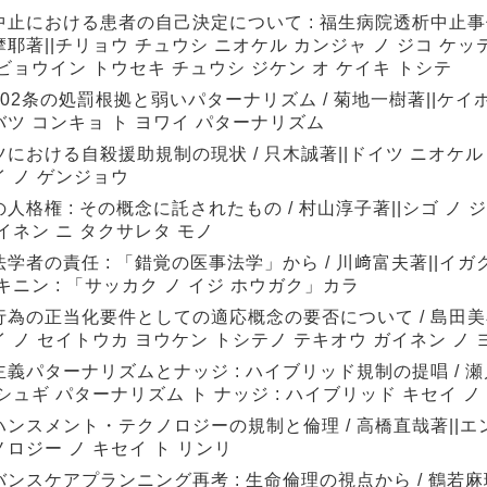
中止における患者の自己決定について : 福生病院透析中止事
耶著||チリョウ チュウシ ニオケル カンジャ ノ ジコ ケッテ
ビョウイン トウセキ チュウシ ジケン オ ケイキ トシテ
02条の処罰根拠と弱いパターナリズム / 菊地一樹著||ケイホ
バツ コンキョ ト ヨワイ パターナリズム
ツにおける自殺援助規制の現状 / 只木誠著||ドイツ ニオケル
イ ノ ゲンジョウ
人格権 : その概念に託されたもの / 村山淳子著||シゴ ノ ジ
イネン ニ タクサレタ モノ
学者の責任 : 「錯覚の医事法学」から / 川﨑富夫著||イガ
キニン : 「サッカク ノ イジ ホウガク」カラ
行為の正当化要件としての適応概念の要否について / 島田美
 ノ セイトウカ ヨウケン トシテノ テキオウ ガイネン ノ 
主義パターナリズムとナッジ : ハイブリッド規制の提唱 / 瀬
シュギ パターナリズム ト ナッジ : ハイブリッド キセイ 
ハンスメント・テクノロジーの規制と倫理 / 高橋直哉著||
ロジー ノ キセイ ト リンリ
バンスケアプランニング再考 : 生命倫理の視点から / 鶴若麻