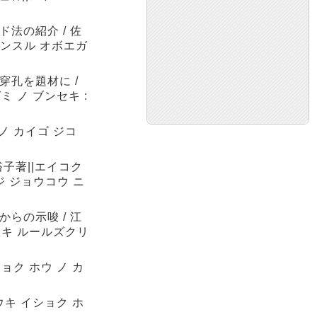
法の紹介 / 佐
カンスル オボエガ
穿孔を題材に /
 ノ ブンセキ :
ノ カイゴ ジコ
子著||エイコク
ジ ジョウコウ ニ
らの示唆 / 江
テキ ルールズクリ
ョク ホウ ノ カ
ウキ イショク ホ