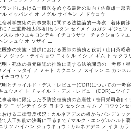
グランドにおける一般医をめぐる最近の動向 / 佐藤雄一郎著
ル イッパンイ オ メグル サイキン ノ ドウコウ
生命科学技術の刑事規制に関する法益論的一考察 : 着床前
に / 三重野雄太郎著||センタン セイメイ カガク ギジュツ 
ンスル ホウエキロンテキ イチコウサツ : チャクショウマエ 
ヘンシュウ オ ソザイ ニ
立医療の実施・提供における医師の義務と役割 / 山口斉昭著|
 ノ ジッシ・テイキョウ ニオケル イシ ノ ギム ト ヤクワ
究明・死体の身元確認の推進に関する法的課題の一考察 / 星
メイ・シタイ ノ ミモト カクニン ノ スイシン ニ カンスル
 イチコウサツ
究明とチャイルド・デス・レビュー(CDR)についての一考察 /
 キュウメイ ト チャイルド・デス・レビュー(CDR)ニツイ
従事者等に限定した予防接種義務の合憲性 / 笹田栄司著||イ
トウ ニ ゲンテイ シタ ヨボウ セッシュ ギム ノ ゴウケンセ
における二律背反状況 : カルネアデスの板からパンデミッ
経て人工知能の決断に至るまで / マルク・エンゲルハルト著|
ニリツ ハイハン ジョウキョウ : カルネアデス ノ イタ カラ