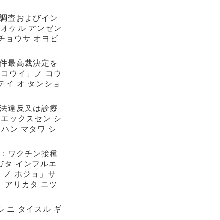
ト調査およびイン
ニオケル アンゼン
 チョウサ オヨビ
事件最高裁決定を
イコウイ」ノ コウ
テイ オ タンショ
師法違反又は診療
 エックスセン シ
イハン マタワ シ
: ワクチン接種
ガタ インフルエ
 ノ ホジョ」サ
ノ アリカタ ニツ
 ニ タイスル ギ