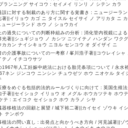
プランニング サイコウ : セイメイ リンリ ノ シテン カラ
過誤に対する制裁のあり方に関する覚書き : ニュージーランド
著||イリョウ カゴ ニ タイスル セイサイ ノ アリカタ ニ 
 ニュージーランド ホウ ノ ショウカイ
上の過失についての判断枠組みの分析 : 消化管内視鏡による
光著||シュギジョウ ノ カシツ ニツイテノ ハンダン ワクグミ
ウカカン ナイシキョウ ニヨル センコウ オ ダイザイ ニ
の介護事故についての一考察 / 峯川浩子著||コウレイシャ 
イテノ イチコウサツ
の1967年人工妊娠中絶法における胎児条項について / 永水裕
967ネン ジンコウ ニンシン チュウゼツ ホウ ニオケル タイ
テ
医療をめぐる包括的法的ルールづくりに向けて : 英国生殖法か
知子著||セイショク イリョウ オ メグル ホウカツテキ ホウ
ケテ : エイコク セイショク ホウ カラノ シサ
器移植法の回顧と展望 / 城下裕二著||カイセイ ゾウキ イシ
ト テンボウ
植法の問い直し : 出発点と向かうべき方向 / 河見誠著||ゾ