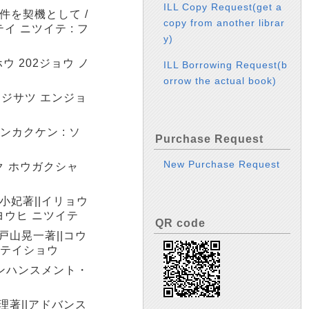
ILL Copy Request(get a
件を契機として /
copy from another librar
イ ニツイテ : フ
y)
ウ 202ジョウ ノ
ILL Borrowing Request(b
orrow the actual book)
 ジサツ エンジョ
ンカクケン : ソ
Purchase Request
New Purchase Request
ク ホウガクシャ
小妃著||イリョウ
ヨウヒ ニツイテ
QR code
戸山晃一著||コウ
ノ テイショウ
エンハンスメント・
理著||アドバンス